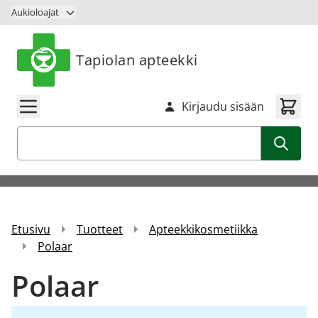
Siirry sisältöön
Aukioloajat
Tapiolan apteekki
Kirjaudu sisään
Haku
Etusivu
Tuotteet
Apteekkikosmetiikka
Polaar
Polaar