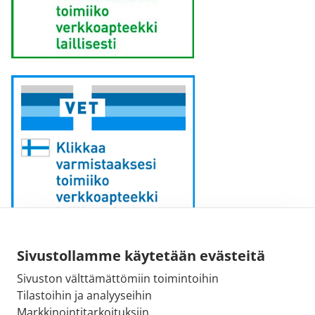
Sähköpostiosoite:
Sivustollamme käytetään evästeitä
kirjaamo [at] fimea.fi
Sivuston välttämättömiin toimintoihin
Tilastoihin ja analyyseihin
Fimean vaihde:
Markkinointitarkoituksiin