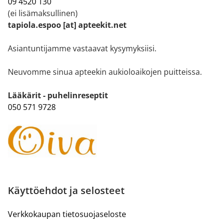
09 4520 130
(ei lisämaksullinen)
tapiola.espoo [at] apteekit.net
Asiantuntijamme vastaavat kysymyksiisi.
Neuvomme sinua apteekin aukioloaikojen puitteissa.
Lääkärit - puhelinreseptit
050 571 9728
Käyttöehdot ja selosteet
Verkkokaupan tietosuojaseloste