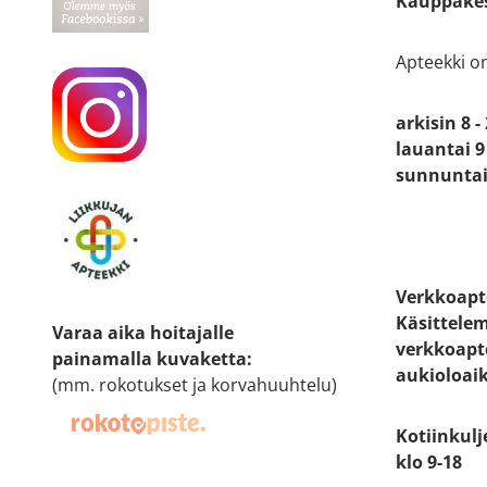
Kauppakes
Apteekki o
arkisin 8 -
lauantai 9 
sunnuntai 
Verkkoapt
Käsittele
Varaa aika hoitajalle
verkkoapt
painamalla kuvaketta
:
aukioloai
(mm. rokotukset ja korvahuuhtelu)
Kotiinkulj
klo 9-18