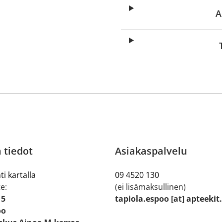
A
 tiedot
Asiakaspalvelu
ti kartalla
09 4520 130
e:
(ei lisämaksullinen)
 5
tapiola.espoo [at] apteekit
oo