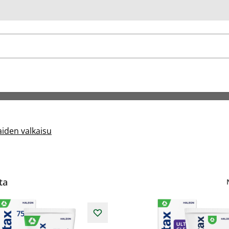
u
den valkaisu
ta