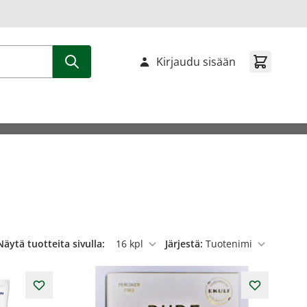
Kirjaudu sisään
Näytä tuotteita sivulla:
Järjestä:
per sivu