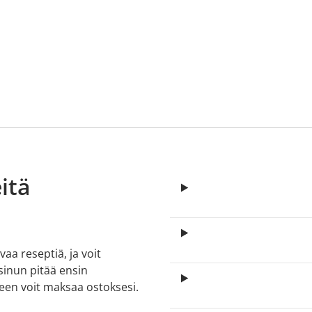
itä
aa reseptiä, ja voit
 sinun pitää ensin
lkeen voit maksaa ostoksesi.