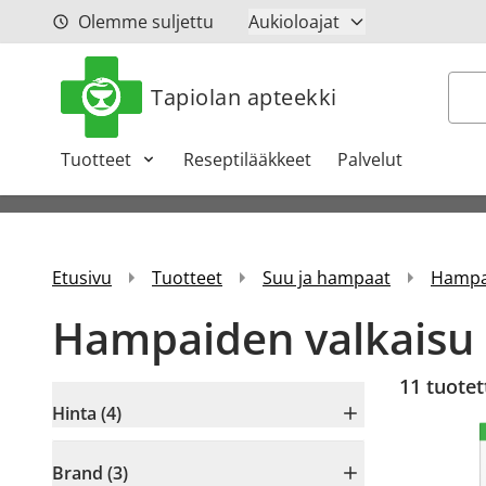
Siirry sisältöön
Olemme suljettu
Aukioloajat
Hak
Tapiolan apteekki
Tuotteet
Reseptilääkkeet
Palvelut
Etusivu
Tuotteet
Suu ja hampaat
Hampai
Hampaiden valkaisu
11
tuotet
Hinta (4)
Brand (3)