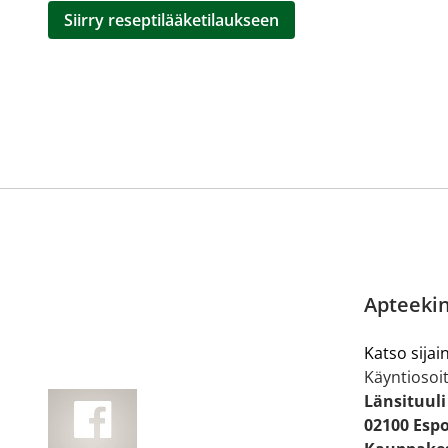
Siirry reseptilääketilaukseen
Apteekin
Katso sijain
Käyntiosoit
Länsituuli
02100 Esp