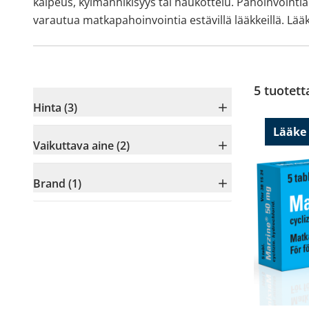
kalpeus, kylmänhikisyys tai haukottelu. Pahoinvointi
varautua matkapahoinvointia estävillä lääkkeillä. Lä
5
tuotett
Hinta (3)
Lääke
Vaikuttava aine (2)
Brand (1)