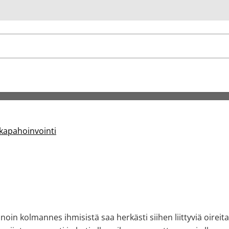
u
kapahoinvointi
ä noin kolmannes ihmisistä saa herkästi siihen liittyviä oir