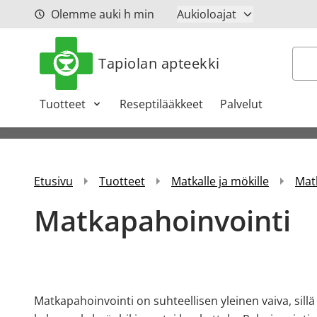
Siirry sisältöön
Olemme auki
h
min
Aukioloajat
Hak
Tapiolan apteekki
Tuotteet
Reseptilääkkeet
Palvelut
Etusivu
Tuotteet
Matkalle ja mökille
Mat
Matkapahoinvointi
Matkapahoinvointi on suhteellisen yleinen vaiva, sill