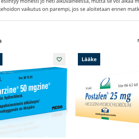
a esiintyy monesti jo heti alkuvaiheessa, mutta se voi alka
äkehoidon vaikutus on parempi, jos se aloitetaan ennen mat
a
Lääke