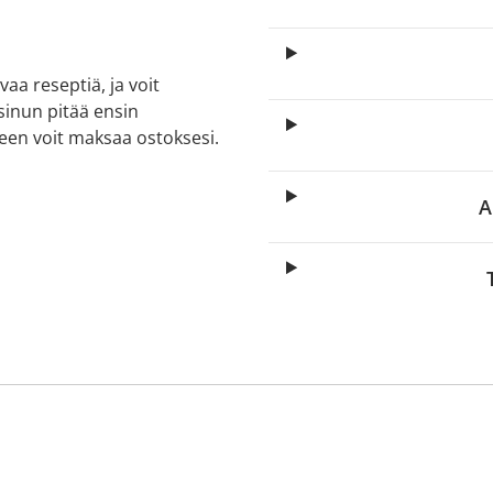
aa reseptiä, ja voit
 sinun pitää ensin
lkeen voit maksaa ostoksesi.
A