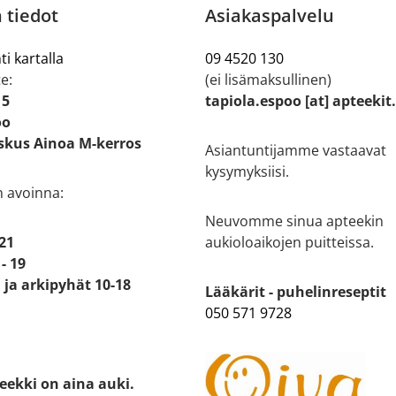
 tiedot
Asiakaspalvelu
ti kartalla
09 4520 130
e:
(ei lisämaksullinen)
 5
tapiola.espoo [at] apteekit
oo
kus Ainoa M-kerros
Asiantuntijamme vastaavat
kysymyksiisi.
n avoinna:
Neuvomme sinua apteekin
 21
aukioloaikojen puitteissa.
- 19
ja arkipyhät 10-18
Lääkärit - puhelinreseptit
050 571 9728
eekki on aina auki.