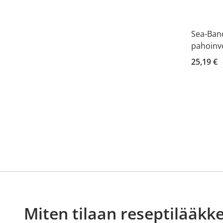
Sea-Ba
pahoinvo
25,19 €
Miten tilaan reseptilääkke