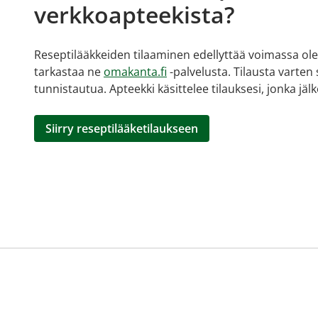
verkkoapteekista?
Reseptilääkkeiden tilaaminen edellyttää voimassa olev
tarkastaa ne
omakanta.fi
-palvelusta. Tilausta varten
tunnistautua. Apteekki käsittelee tilauksesi, jonka jä
Siirry reseptilääketilaukseen