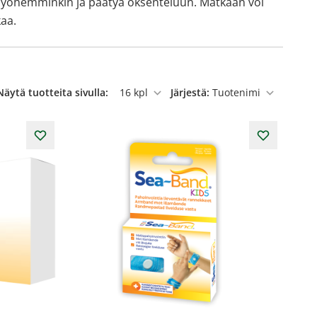
a myöhemminkin ja päätyä oksenteluun. Matkaan voi
kaa.
Näytä tuotteita sivulla:
Järjestä:
per sivu