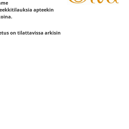
mme
eekkitilauksia apteekin
koina.
etus on tilattavissa arkisin