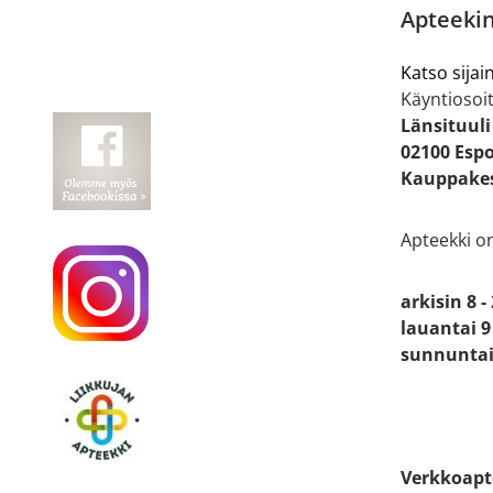
Apteekin
Katso sijain
Käyntiosoit
Länsituuli
02100 Esp
Kauppakes
Apteekki o
arkisin 8 -
lauantai 9 
sunnuntai 
Verkkoapt