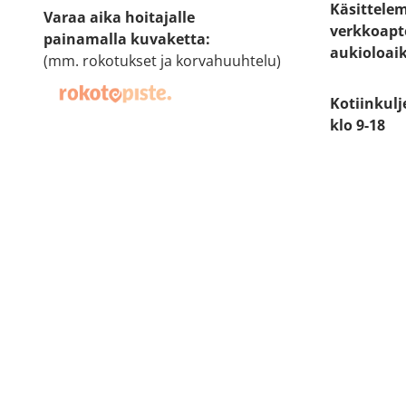
Käsittele
Varaa aika hoitajalle
verkkoapt
painamalla kuvaketta
:
aukioloai
(mm. rokotukset ja korvahuuhtelu)
Kotiinkulj
klo 9-18