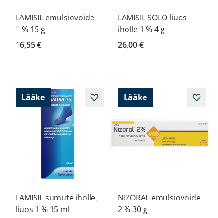
LAMISIL emulsiovoide
LAMISIL SOLO liuos
1 % 15 g
iholle 1 % 4 g
16,55 €
26,00 €
Lääke
Lääke
LAMISIL sumute iholle,
NIZORAL emulsiovoide
liuos 1 % 15 ml
2 % 30 g