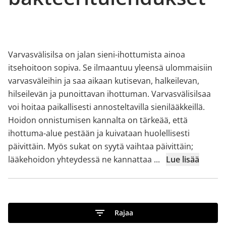
Varvasvälisilsa on jalan sieni-ihottumista ainoa
itsehoitoon sopiva. Se ilmaantuu yleensä ulommaisiin
varvasväleihin ja saa aikaan kutisevan, halkeilevan,
hilseilevän ja punoittavan ihottuman. Varvasvälisilsaa
voi hoitaa paikallisesti annosteltavilla sienilääkkeillä.
Hoidon onnistumisen kannalta on tärkeää, että
ihottuma-alue pestään ja kuivataan huolellisesti
päivittäin. Myös sukat on syytä vaihtaa päivittäin;
lääkehoidon yhteydessä ne kannattaa
...
Lue lisää
Rajaa