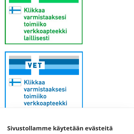
Sähköpostiosoite:
Sivustollamme käytetään evästeitä