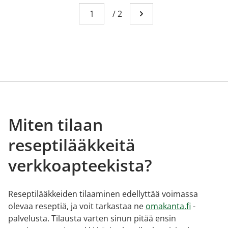
Sivu
You're currently reading page 1
/
2
Mene seuraavalle sivull
Miten tilaan
reseptilääkkeitä
verkkoapteekista?
Reseptilääkkeiden tilaaminen edellyttää voimassa
olevaa reseptiä, ja voit tarkastaa ne
omakanta.fi
-
palvelusta. Tilausta varten sinun pitää ensin