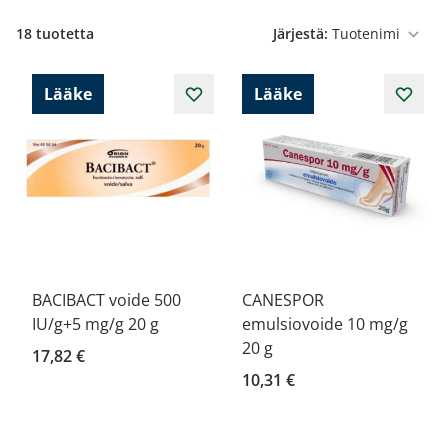
18
tuotetta
Järjestä:
Lääke
Lääke
BACIBACT voide 500
CANESPOR
IU/g+5 mg/g 20 g
emulsiovoide 10 mg/g
20 g
17,82 €
10,31 €