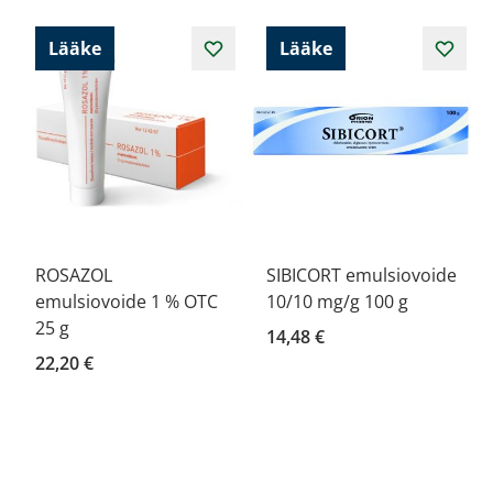
Lääke
Lääke
ROSAZOL
SIBICORT emulsiovoide
emulsiovoide 1 % OTC
10/10 mg/g 100 g
25 g
14,48 €
22,20 €