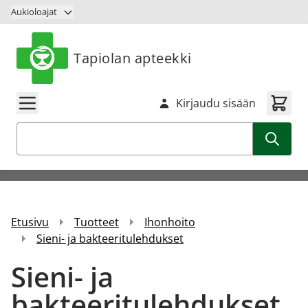
Siirry sisältöön
Aukioloajat
Tapiolan apteekki
Kirjaudu sisään
Haku
Etusivu
Tuotteet
Ihonhoito
Sieni- ja bakteeritulehdukset
Sieni- ja
bakteeritulehdukset