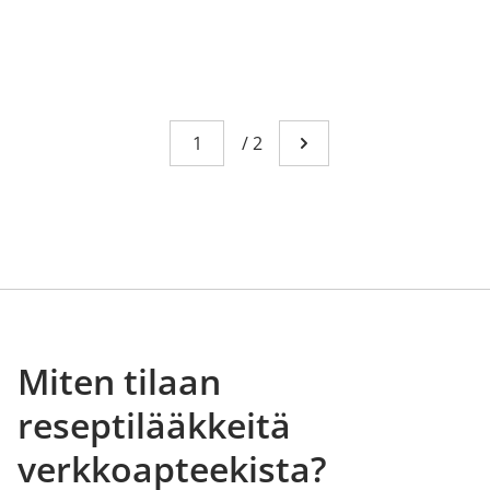
Sivu
You're currently reading page 1
/
2
Mene seuraavalle sivull
Miten tilaan
reseptilääkkeitä
verkkoapteekista?