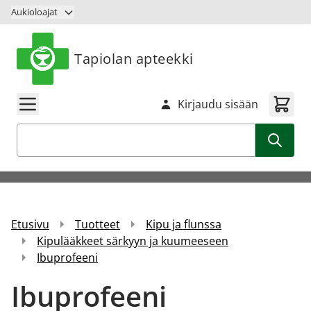
Siirry sisältöön
Aukioloajat
Tapiolan apteekki
Kirjaudu sisään
Haku
Etusivu
Tuotteet
Kipu ja flunssa
Kipulääkkeet särkyyn ja kuumeeseen
Ibuprofeeni
Ibuprofeeni