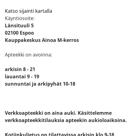
Katso sijainti kartalla
Käyntiosoite:
Länsituuli 5
02100 Espoo
Kauppakeskus Ainoa M-kerros
Apteekki on avoinna:
arkisin 8 - 21
lauantai 9 - 19
sunnuntai ja arkipyhät 10-18
Verkkoapteekki on aina auki. Käsittelemme
verkkoapteekkitilauksia apteekin aukioloaikoina.
Kotiinkuljetus on tilattavissa arkisin klo 9-18