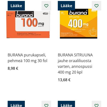
Lääke
Lääke
BURANA purukapseli,
BURANA SITRUUNA
pehmeä 100 mg 30 fol
jauhe oraaliliuosta
varten, annospussi
8,98 €
400 mg 20 kpl
13,68 €
Lääke
Lääke