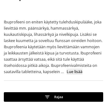
Ibuprofeeni on eniten käytetty tulehduskipulääke, joka
lievittää mm. päänsärkyä, hammassärkyä,
kuukautiskipuja, lihassärkyä ja nivelkipuja. Lisäksi se
laskee kuumetta ja soveltuu flunssan oireiden hoitoon.
Ibuprofeenia käytetään myös lievittämään vammojen
ja leikkausten jälkeistä kipua ja turvotusta. Ibuprofeeni
saattaa ärsyttää vatsaa, eikä sitä tule käyttää
itsehoidossa pitkiä aikoja. Ibuprofeenivalmisteita on
saatavilla tabletteina, kapselein
...
Lue lisää
Rajaa