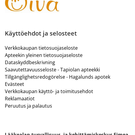
Käyttöehdot ja selosteet
Verkkokaupan tietosuojaseloste
Apteekin yleinen tietosuojaseloste
Dataskyddbeskrivning
Saavutettavuusseloste - Tapiolan apteekki
Tillgänglighetsredogörelse - Hagalunds apotek
Evästeet
Verkkokaupan käyttö- ja toimitusehdot
Reklamaatiot
Peruutus ja palautus
Lääkealan turvallisuus- ja kehittämiskeskus Fimea