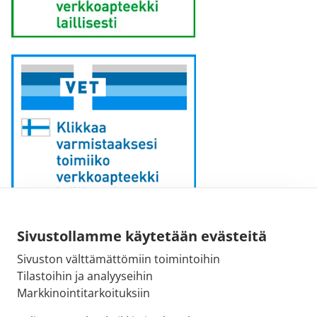
Sähköpostiosoite:
Sivustollamme käytetään evästeitä
kirjaamo [at] fimea.fi
Sivuston välttämättömiin toimintoihin
Tilastoihin ja analyyseihin
Fimean vaihde:
Markkinointitarkoituksiin
029 522 3341