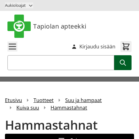
Siirry sisältöön
Aukioloajat
Tapiolan apteekki
Kirjaudu sisään
Haku
Etusivu
Tuotteet
Suu ja hampaat
Kuiva suu
Hammastahnat
Hammastahnat