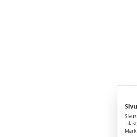
Siv
Sivus
Tilas
Markk