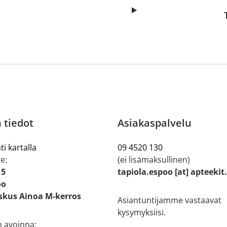
 tiedot
Asiakaspalvelu
ti kartalla
09 4520 130
e:
(ei lisämaksullinen)
 5
tapiola.espoo [at] apteekit
oo
kus Ainoa M-kerros
Asiantuntijamme vastaavat
kysymyksiisi.
n avoinna: