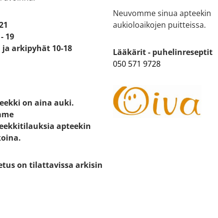
Neuvomme sinua apteekin
 21
aukioloaikojen puitteissa.
- 19
ja arkipyhät 10-18
Lääkärit - puhelinreseptit
050 571 9728
eekki on aina auki.
mme
eekkitilauksia apteekin
koina.
etus on tilattavissa arkisin