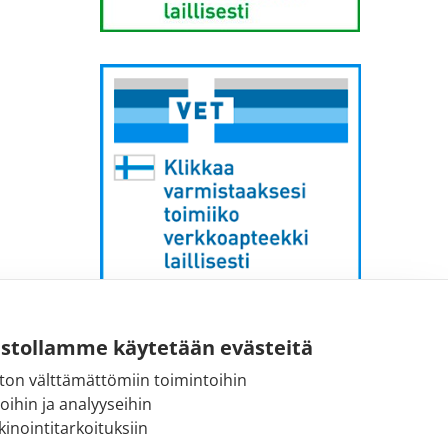
Sähköpostiosoite:
ustollamme käytetään evästeitä
kirjaamo [at] fimea.fi
ton välttämättömiin toimintoihin
toihin ja analyyseihin
Fimean vaihde:
inointitarkoituksiin
029 522 3341