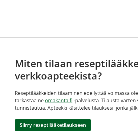
Miten tilaan reseptilääkke
verkkoapteekista?
Reseptilääkkeiden tilaaminen edellyttää voimassa olev
tarkastaa ne
omakanta.fi
-palvelusta. Tilausta varten
tunnistautua. Apteekki käsittelee tilauksesi, jonka jä
Siirry reseptilääketilaukseen