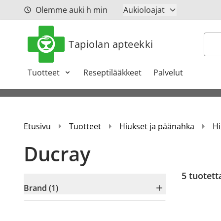
Siirry sisältöön
Olemme auki
h
min
Aukioloajat
Hak
Tapiolan apteekki
Tuotteet
Reseptilääkkeet
Palvelut
Etusivu
Tuotteet
Hiukset ja päänahka
Hi
Ducray
5
tuotett
Brand (1)