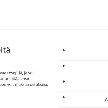
itä
aa reseptiä, ja voit
 sinun pitää ensin
lkeen voit maksaa ostoksesi.
A