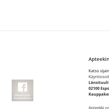
Apteekin
Katso sijain
Käyntiosoit
Länsituuli
02100 Esp
Kauppakes
Apteekki o