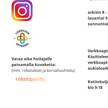
arkisin 8 -
lauantai 9 
sunnuntai 
Verkkoapt
Käsittele
Varaa aika hoitajalle
verkkoapt
painamalla kuvaketta
:
aukioloai
(mm. rokotukset ja korvahuuhtelu)
Kotiinkulj
klo 9-18