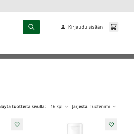
Kirjaudu sisään
Näytä tuotteita sivulla:
Järjestä:
per sivu