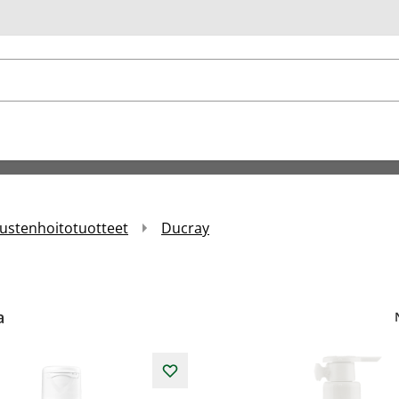
u
ustenhoitotuotteet
Ducray
a