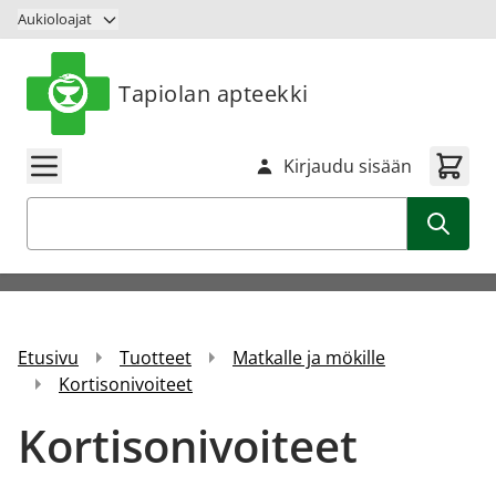
Siirry sisältöön
Aukioloajat
Tapiolan apteekki
Kirjaudu sisään
Haku
Etusivu
Tuotteet
Matkalle ja mökille
Kortisonivoiteet
Kortisonivoiteet