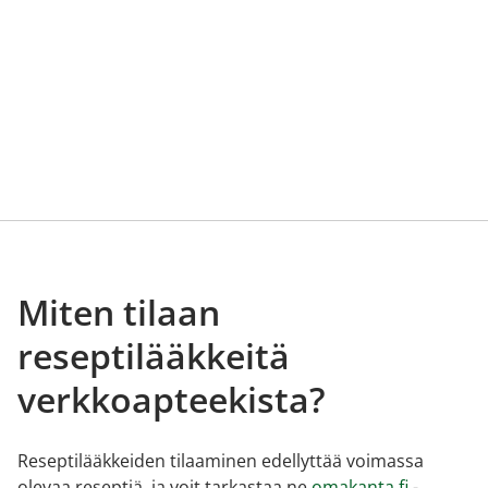
Miten tilaan
reseptilääkkeitä
verkkoapteekista?
Reseptilääkkeiden tilaaminen edellyttää voimassa
olevaa reseptiä, ja voit tarkastaa ne
omakanta.fi
-