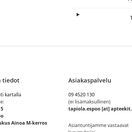
 tiedot
Asiakaspalvelu
ti kartalla
09 4520 130
e:
(ei lisämaksullinen)
 5
tapiola.espoo [at] apteekit
oo
kus Ainoa M-kerros
Asiantuntijamme vastaavat