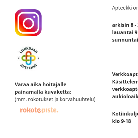
Apteekki o
arkisin 8 -
lauantai 9 
sunnuntai 
Verkkoapt
Käsittele
Varaa aika hoitajalle
verkkoapt
painamalla kuvaketta
:
aukioloai
(mm. rokotukset ja korvahuuhtelu)
Kotiinkulj
klo 9-18