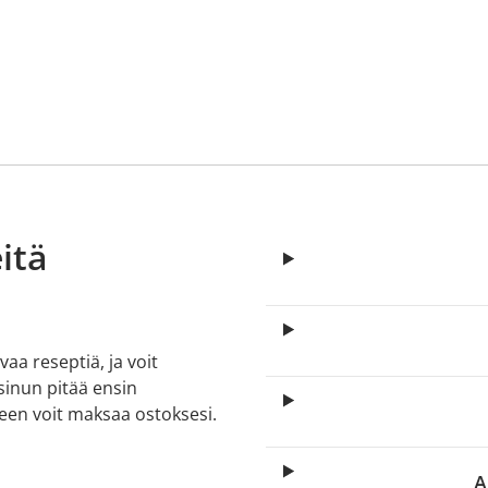
itä
aa reseptiä, ja voit
 sinun pitää ensin
lkeen voit maksaa ostoksesi.
A