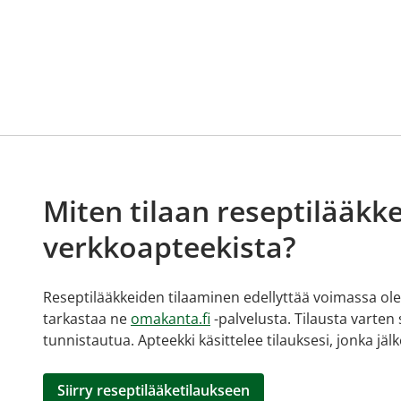
Miten tilaan reseptilääkke
verkkoapteekista?
Reseptilääkkeiden tilaaminen edellyttää voimassa olev
tarkastaa ne
omakanta.fi
-palvelusta. Tilausta varten
tunnistautua. Apteekki käsittelee tilauksesi, jonka jä
Siirry reseptilääketilaukseen