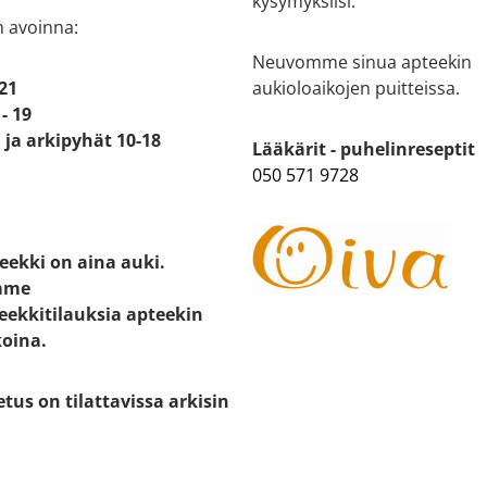
kysymyksiisi.
n avoinna:
Neuvomme sinua apteekin
 21
aukioloaikojen puitteissa.
- 19
ja arkipyhät 10-18
Lääkärit - puhelinreseptit
050 571 9728
eekki on aina auki.
mme
eekkitilauksia apteekin
koina.
etus on tilattavissa arkisin