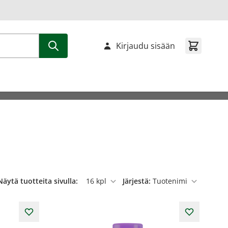
Kirjaudu sisään
Näytä tuotteita sivulla:
Järjestä:
per sivu