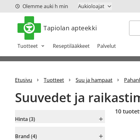
Siirry sisältöön
Olemme auki
h
min
Aukioloajat
Hak
Tapiolan apteekki
Tuotteet
Reseptilääkkeet
Palvelut
Etusivu
Tuotteet
Suu ja hampaat
Pahanh
Suuvedet ja raikasti
10
tuotet
Hinta (3)
Brand (4)