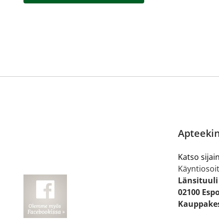
Apteekin
Katso sijain
Käyntiosoit
Länsituuli
02100 Esp
Kauppakes