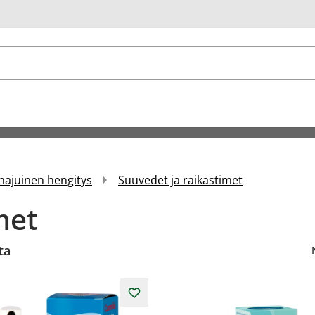
u
ajuinen hengitys
Suuvedet ja raikastimet
met
ta