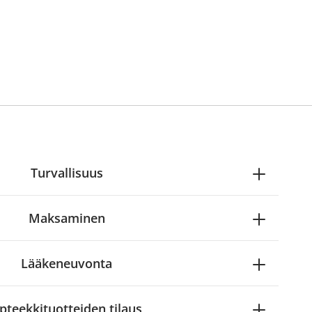
Turvallisuus
Maksaminen
Lääkeneuvonta
pteekkituotteiden tilaus