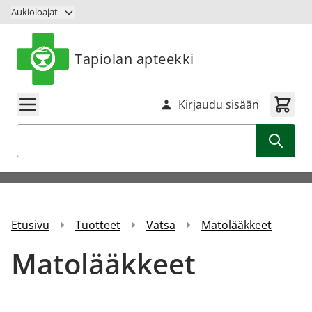
Siirry sisältöön
Aukioloajat
Tapiolan apteekki
Kirjaudu sisään
Haku
Etusivu
Tuotteet
Vatsa
Matolääkkeet
Matolääkkeet