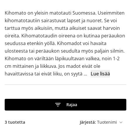
Kihomato on yleisin matotauti Suomessa. Useimmiten
kihomatotautiin sairastuvat lapset ja nuoret. Se voi
tarttua myös aikuisiin, mutta aikuiset saavat harvoin
oireita. Kihomatotaudin oireena on kutinaa peräaukon
seudussa etenkin yöllä. Kihomadot voi havaita
ulosteesta tai peräaukon seudulta myös paljain silmin.
Kihomato on väriltään läpikuultavan valkea, noin 1-2
cm mittainen ja liikkuva. Jos madot eivät ole
havaittavissa tai eivät liiku, on syytä
...
Lue lisää
Rajaa
3
tuotetta
Järjestä: