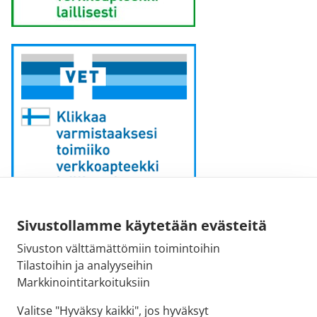
Sähköpostiosoite:
Sivustollamme käytetään evästeitä
kirjaamo [at] fimea.fi
Sivuston välttämättömiin toimintoihin
Tilastoihin ja analyyseihin
Fimean vaihde:
Markkinointitarkoituksiin
029 522 3341
Valitse "Hyväksy kaikki", jos hyväksyt