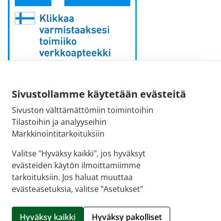
Sähköpostiosoite:
Sivustollamme käytetään evästeitä
kirjaamo [at] fimea.fi
Sivuston välttämättömiin toimintoihin
Tilastoihin ja analyyseihin
Fimean vaihde:
Markkinointitarkoituksiin
029 522 3341
Valitse "Hyväksy kaikki", jos hyväksyt
evästeiden käytön ilmoittamiimme
tarkoituksiin. Jos haluat muuttaa
evästeasetuksia, valitse "Asetukset"
© 2026 Tapiolan apteekki |
Crasman eApteekki
Hyväksy kaikki
Hyväksy pakolliset