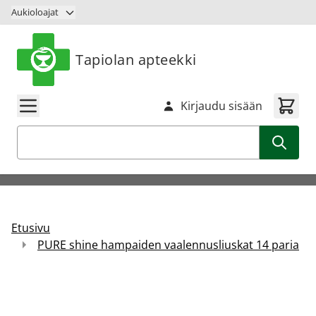
Siirry sisältöön
Aukioloajat
Tapiolan apteekki
Kirjaudu sisään
Haku
Etusivu
PURE shine hampaiden vaalennusliuskat 14 paria