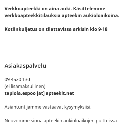
Verkkoapteekki on aina auki. Käsittelemme
verkkoapteekkitilauksia apteekin aukioloaikoina.
Kotiinkuljetus on tilattavissa arkisin klo 9-18
Asiakaspalvelu
09 4520 130
(ei lisämaksullinen)
tapiola.espoo [at] apteekit.net
Asiantuntijamme vastaavat kysymyksiisi.
Neuvomme sinua apteekin aukioloaikojen puitteissa.