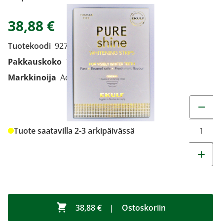
38,88 €
Tuotekoodi
9276814
Pakkauskoko
14 paria
Markkinoija
Adento Oy
Muuta t
Tuote saatavilla 2-3 arkipäivässä
38,88 €
|
Ostoskoriin