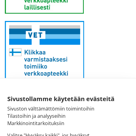
Sähköpostiosoite:
Sivustollamme käytetään evästeitä
kirjaamo [at] fimea.fi
Sivuston välttämättömiin toimintoihin
Tilastoihin ja analyyseihin
Fimean vaihde:
Markkinointitarkoituksiin
029 522 3341
Valitse "Hyväksy kaikki", jos hyväksyt