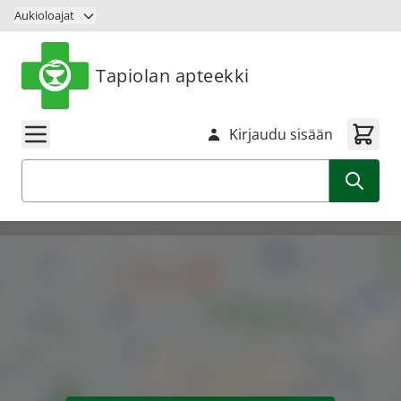
Siirry sisältöön
Aukioloajat
Tapiolan apteekki
Kirjaudu sisään
Haku