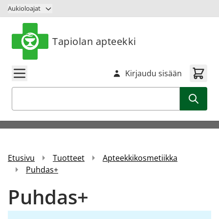
Siirry sisältöön
Aukioloajat
Tapiolan apteekki
Kirjaudu sisään
Haku
Etusivu
Tuotteet
Apteekkikosmetiikka
Puhdas+
Puhdas+