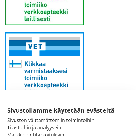
Sähköpostiosoite:
Sivustollamme käytetään evästeitä
kirjaamo [at] fimea.fi
Sivuston välttämättömiin toimintoihin
Tilastoihin ja analyyseihin
Fimean vaihde:
Markkinointitarkoituksiin