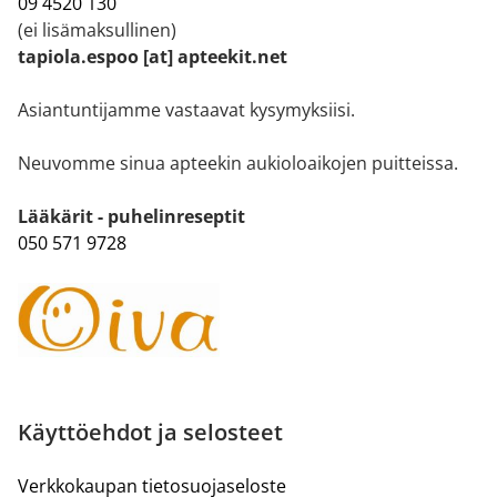
09 4520 130
(ei lisämaksullinen)
tapiola.espoo [at] apteekit.net
Asiantuntijamme vastaavat kysymyksiisi.
Neuvomme sinua apteekin aukioloaikojen puitteissa.
Lääkärit - puhelinreseptit
050 571 9728
Käyttöehdot ja selosteet
Verkkokaupan tietosuojaseloste