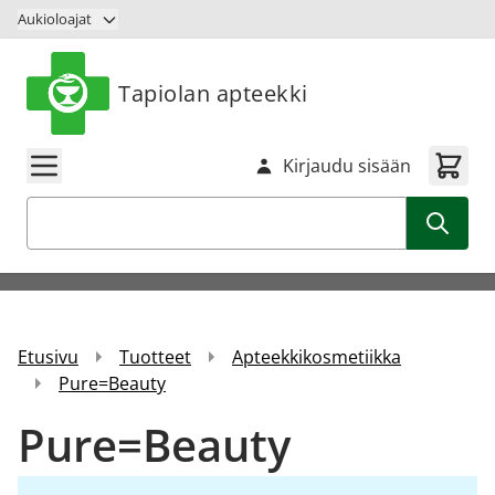
Siirry sisältöön
Aukioloajat
Tapiolan apteekki
Kirjaudu sisään
Haku
Etusivu
Tuotteet
Apteekkikosmetiikka
Pure=Beauty
Pure=Beauty