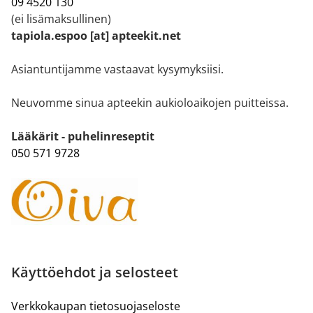
09 4520 130
(ei lisämaksullinen)
tapiola.espoo [at] apteekit.net
Asiantuntijamme vastaavat kysymyksiisi.
Neuvomme sinua apteekin aukioloaikojen puitteissa.
Lääkärit - puhelinreseptit
050 571 9728
Käyttöehdot ja selosteet
Verkkokaupan tietosuojaseloste