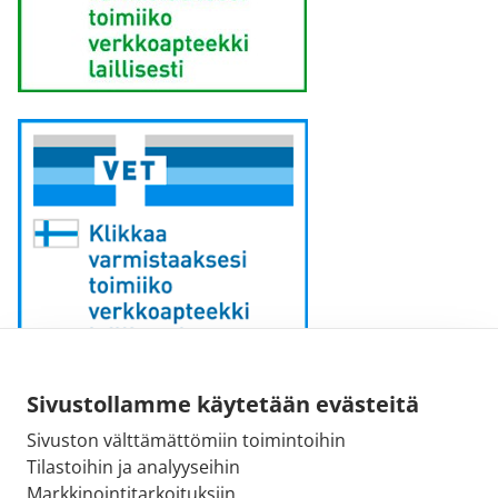
Sähköpostiosoite:
Sivustollamme käytetään evästeitä
kirjaamo [at] fimea.fi
Sivuston välttämättömiin toimintoihin
Tilastoihin ja analyyseihin
Fimean vaihde:
Markkinointitarkoituksiin