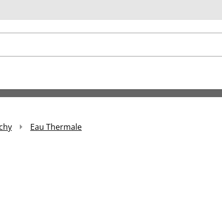
u
chy
Eau Thermale