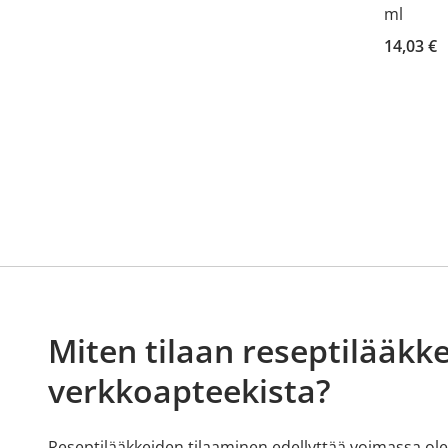
ml
14,03 €
Miten tilaan reseptilääkke
verkkoapteekista?
Reseptilääkkeiden tilaaminen edellyttää voimassa olev