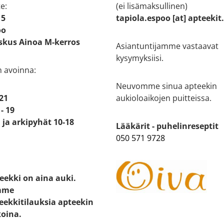
e:
(ei lisämaksullinen)
 5
tapiola.espoo [at] apteekit
oo
kus Ainoa M-kerros
Asiantuntijamme vastaavat
kysymyksiisi.
n avoinna:
Neuvomme sinua apteekin
 21
aukioloaikojen puitteissa.
- 19
ja arkipyhät 10-18
Lääkärit - puhelinreseptit
050 571 9728
eekki on aina auki.
mme
eekkitilauksia apteekin
koina.