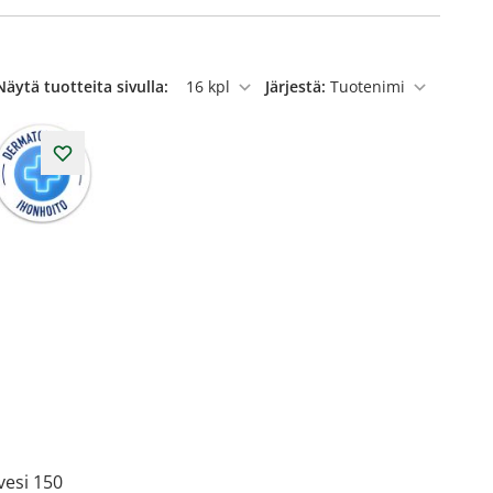
Näytä tuotteita sivulla:
Järjestä:
per sivu
vesi 150