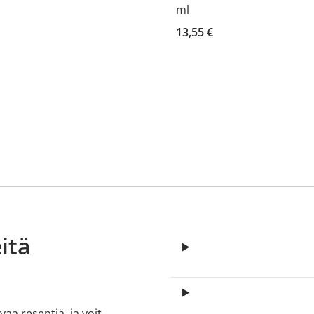
ml
13,55 €
itä
aa reseptiä, ja voit