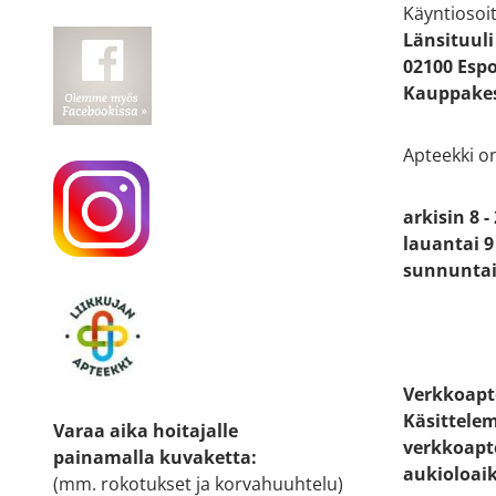
Käyntiosoit
Länsituuli
02100 Esp
Kauppakes
Apteekki o
arkisin 8 -
lauantai 9 
sunnuntai 
Verkkoapt
Käsittele
Varaa aika hoitajalle
verkkoapt
painamalla kuvaketta
:
aukioloai
(mm. rokotukset ja korvahuuhtelu)