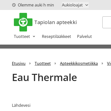
Siirry sisältöön
Olemme auki
h
min
Aukioloajat
Hak
Tapiolan apteekki
Tuotteet
Reseptilääkkeet
Palvelut
Etusivu
Tuotteet
Apteekkikosmetiikka
Vi
Eau Thermale
Lähdevesi