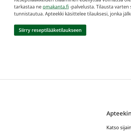
tarkastaa ne
omakanta.fi
-palvelusta. Tilausta varten
tunnistautua. Apteekki käsittelee tilauksesi, jonka jä
Siirry reseptilääketilaukseen
Apteekin
Katso sijain