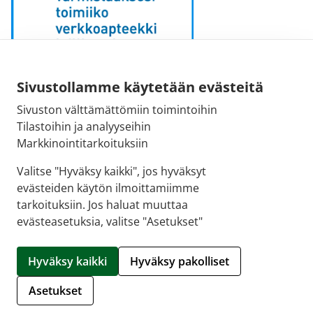
Sähköpostiosoite:
Sivustollamme käytetään evästeitä
kirjaamo [at] fimea.fi
Sivuston välttämättömiin toimintoihin
Tilastoihin ja analyyseihin
Fimean vaihde:
Markkinointitarkoituksiin
029 522 3341
Valitse "Hyväksy kaikki", jos hyväksyt
evästeiden käytön ilmoittamiimme
tarkoituksiin. Jos haluat muuttaa
evästeasetuksia, valitse "Asetukset"
© 2026 Tapiolan apteekki |
Crasman eApteekki
Hyväksy kaikki
Hyväksy pakolliset
Hallitse evästeitä
Asetukset