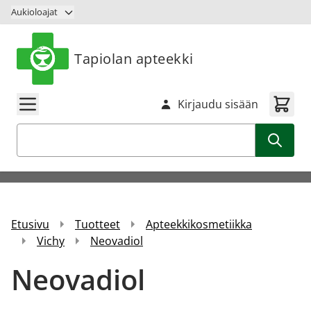
Siirry sisältöön
Aukioloajat
Tapiolan apteekki
Kirjaudu sisään
Haku
Etusivu
Tuotteet
Apteekkikosmetiikka
Vichy
Neovadiol
Neovadiol