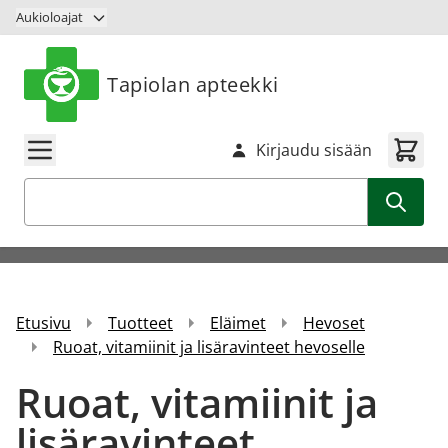
Siirry sisältöön
Aukioloajat
Tapiolan apteekki
Kirjaudu sisään
Haku
Etusivu
Tuotteet
Eläimet
Hevoset
Ruoat, vitamiinit ja lisäravinteet hevoselle
Ruoat, vitamiinit ja
lisäravinteet