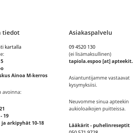
 tiedot
Asiakaspalvelu
ti kartalla
09 4520 130
e:
(ei lisämaksullinen)
 5
tapiola.espoo [at] apteekit
oo
kus Ainoa M-kerros
Asiantuntijamme vastaavat
kysymyksiisi.
n avoinna:
Neuvomme sinua apteekin
 21
aukioloaikojen puitteissa.
- 19
ja arkipyhät 10-18
Lääkärit - puhelinreseptit
050 571 9728