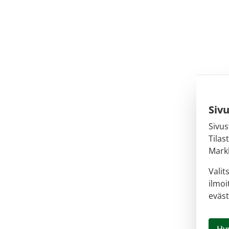
Siv
Sivus
Tilas
Markk
Valit
ilmoi
eväst