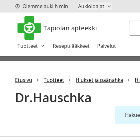
Siirry sisältöön
Olemme auki
h
min
Aukioloajat
Hak
Tapiolan apteekki
Tuotteet
Reseptilääkkeet
Palvelut
Etusivu
Tuotteet
Hiukset ja päänahka
Hi
Dr.Hauschka
Hakueh