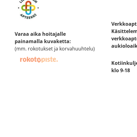
Verkkoapt
Käsittele
Varaa aika hoitajalle
verkkoapt
painamalla kuvaketta
:
aukioloai
(mm. rokotukset ja korvahuuhtelu)
Kotiinkulj
klo 9-18