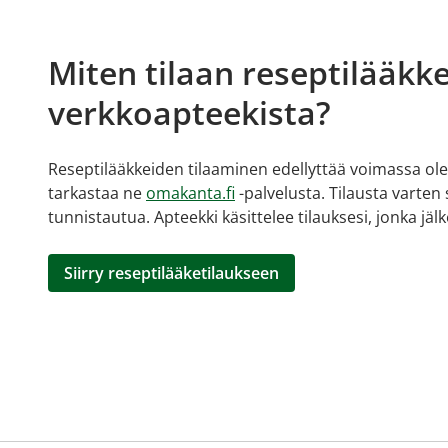
Miten tilaan reseptilääkke
verkkoapteekista?
Reseptilääkkeiden tilaaminen edellyttää voimassa olev
tarkastaa ne
omakanta.fi
-palvelusta. Tilausta varten
tunnistautua. Apteekki käsittelee tilauksesi, jonka jä
Siirry reseptilääketilaukseen