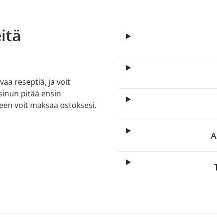
itä
aa reseptiä, ja voit
 sinun pitää ensin
lkeen voit maksaa ostoksesi.
A