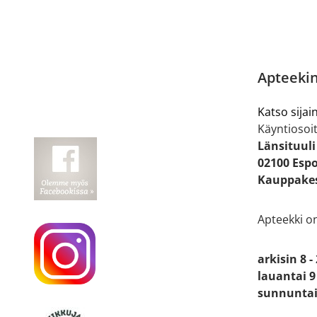
Apteekin
Katso sijain
Käyntiosoit
Länsituuli
02100 Esp
Kauppakes
Apteekki o
arkisin 8 -
lauantai 9 
sunnuntai 