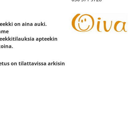
eekki on aina auki.
mme
eekkitilauksia apteekin
koina.
etus on tilattavissa arkisin