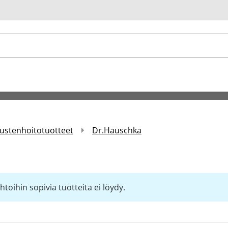
u
ustenhoitotuotteet
Dr.Hauschka
toihin sopivia tuotteita ei löydy.