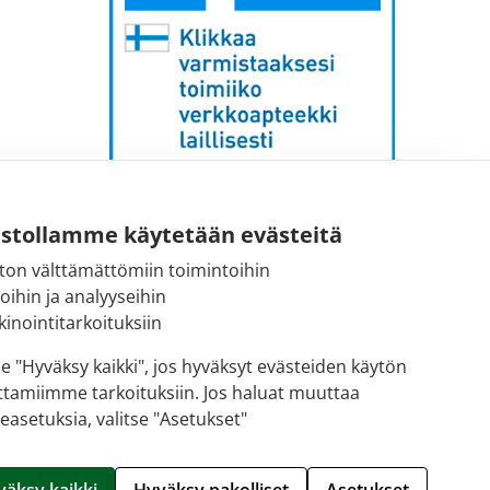
Sähköpostiosoite:
ustollamme käytetään evästeitä
kirjaamo [at] fimea.fi
ton välttämättömiin toimintoihin
toihin ja analyyseihin
Fimean vaihde:
inointitarkoituksiin
029 522 3341
se "Hyväksy kaikki", jos hyväksyt evästeiden käytön
ttamiimme tarkoituksiin. Jos haluat muuttaa
easetuksia, valitse "Asetukset"
Hallitse evästeitä