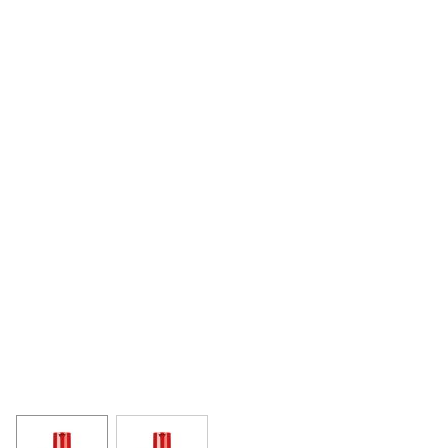
View larger image
View larger image