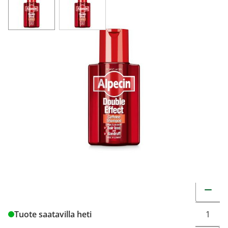
Alpecin Double-Effect kaksoisvaikutteinen
kofeiinishampoo 200 ml
17,81 €
89,05 € / l
Tuotekoodi
2253565
Pakkauskoko
200 ml
Markkinoija
Dr. Wolff Finland Oy
Brand
Alpecin
Muuta t
Tuote saatavilla heti