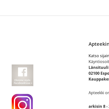
Apteekin
Katso sijain
Käyntiosoit
Länsituuli
02100 Esp
Kauppakes
Apteekki o
arkisin 8 -