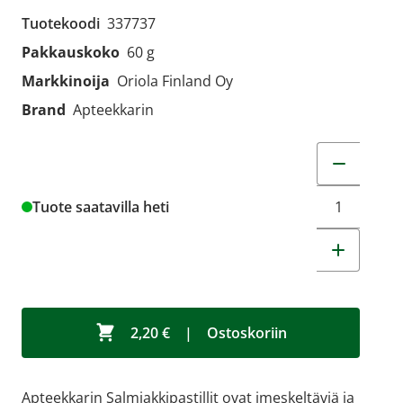
Tuotekoodi
337737
Pakkauskoko
60 g
Markkinoija
Oriola Finland Oy
Brand
Apteekkarin
Muuta tuot
Tuote saatavilla heti
2,20 €
|
Ostoskoriin
Apteekkarin Salmiakkipastillit ovat imeskeltäviä ja