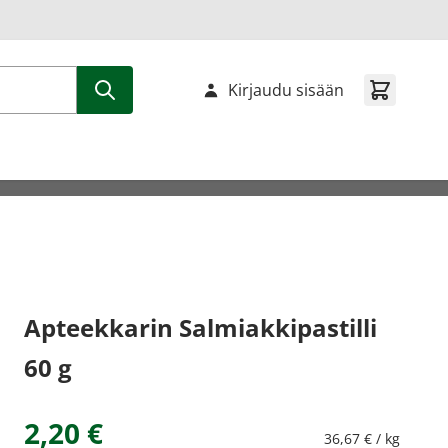
Kirjaudu sisään
Apteekkarin Salmiakkipastilli
60 g
2,20 €
36,67 € / kg