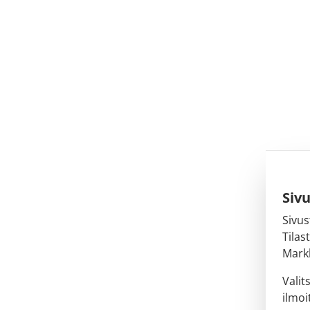
Siv
Sivus
Tilas
Markk
Valit
ilmoi