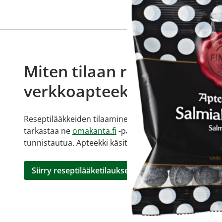
Miten tilaan reseptilääkke
verkkoapteekista?
Reseptilääkkeiden tilaaminen edellyttää voimassa olev
tarkastaa ne
omakanta.fi
-palvelusta. Tilausta varten
tunnistautua. Apteekki käsittelee tilauksesi, jonka jä
Siirry reseptilääketilaukseen