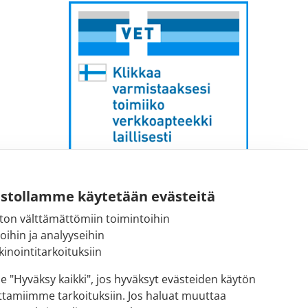
Sähköpostiosoite:
ustollamme käytetään evästeitä
kirjaamo [at] fimea.fi
ton välttämättömiin toimintoihin
toihin ja analyyseihin
Fimean vaihde:
inointitarkoituksiin
029 522 3341
se "Hyväksy kaikki", jos hyväksyt evästeiden käytön
ttamiimme tarkoituksiin. Jos haluat muuttaa