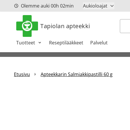
Siirry sisältöön
Olemme auki
00h
02min
Aukioloajat
Hak
Tapiolan apteekki
Tuotteet
Reseptilääkkeet
Palvelut
Etusivu
Apteekkarin Salmiakkipastilli 60 g