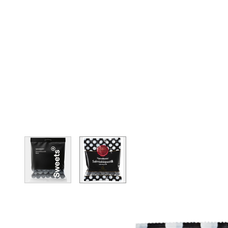
View larger image
View larger image