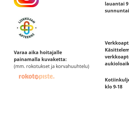
lauantai 9 
sunnuntai 
Verkkoapt
Käsittele
Varaa aika hoitajalle
verkkoapt
painamalla kuvaketta
:
aukioloai
(mm. rokotukset ja korvahuuhtelu)
Kotiinkulj
klo 9-18