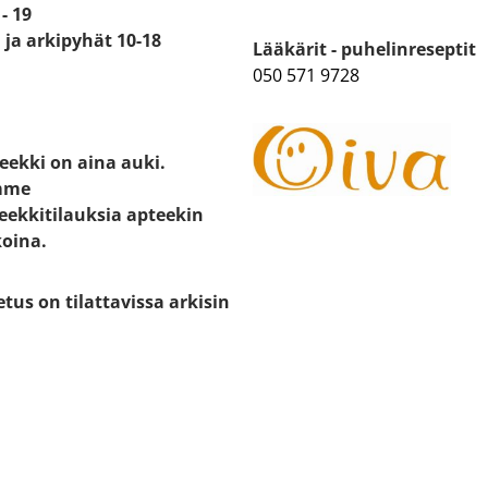
- 19
ja arkipyhät 10-18
Lääkärit - puhelinreseptit
050 571 9728
eekki on aina auki.
mme
eekkitilauksia apteekin
koina.
etus on tilattavissa arkisin