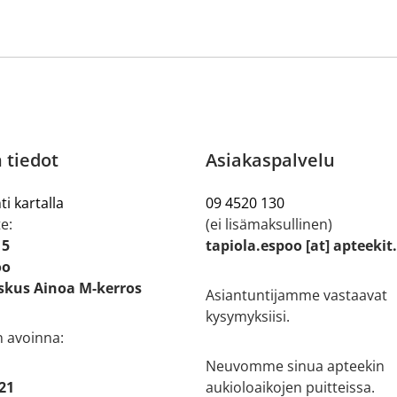
 tiedot
Asiakaspalvelu
ti kartalla
09 4520 130
e:
(ei lisämaksullinen)
 5
tapiola.espoo [at] apteekit
oo
kus Ainoa M-kerros
Asiantuntijamme vastaavat
kysymyksiisi.
n avoinna:
Neuvomme sinua apteekin
 21
aukioloaikojen puitteissa.