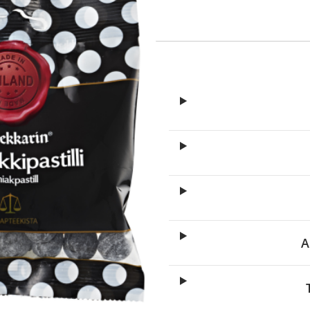
itä
aa reseptiä, ja voit
 sinun pitää ensin
lkeen voit maksaa ostoksesi.
A