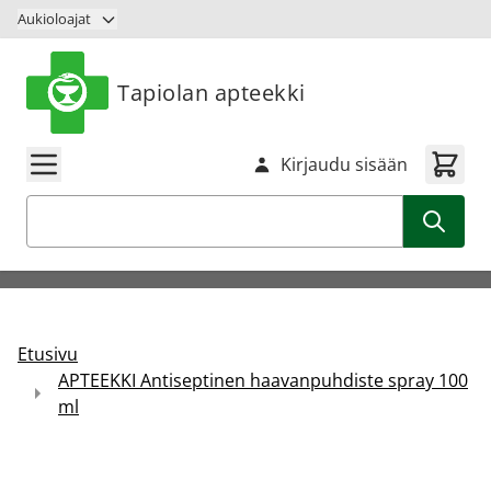
Siirry sisältöön
Aukioloajat
Tapiolan apteekki
Kirjaudu sisään
Haku
Etusivu
APTEEKKI Antiseptinen haavanpuhdiste spray 100
ml