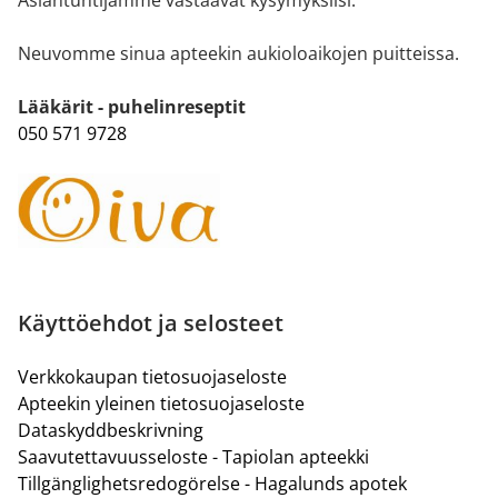
Asiantuntijamme vastaavat kysymyksiisi.
Neuvomme sinua apteekin aukioloaikojen puitteissa.
Lääkärit - puhelinreseptit
050 571 9728
Käyttöehdot ja selosteet
Verkkokaupan tietosuojaseloste
Apteekin yleinen tietosuojaseloste
Dataskyddbeskrivning
Saavutettavuusseloste - Tapiolan apteekki
Tillgänglighetsredogörelse - Hagalunds apotek