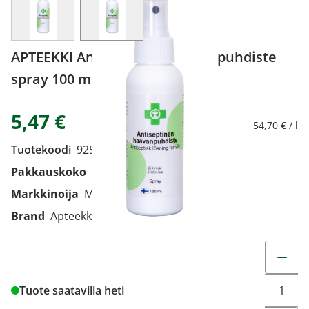
APTEEKKI Antiseptinen haavanpuhdiste
spray 100 ml
5,47 €
54,70 € / l
Tuotekoodi
9259071
Pakkauskoko
100 ml
Markkinoija
Medifon Oy Ab
Brand
Apteekki
Muuta t
Tuote saatavilla heti