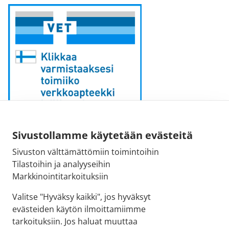
Sähköpostiosoite:
Sivustollamme käytetään evästeitä
kirjaamo [at] fimea.fi
Sivuston välttämättömiin toimintoihin
Tilastoihin ja analyyseihin
Fimean vaihde:
Markkinointitarkoituksiin
029 522 3341
Valitse "Hyväksy kaikki", jos hyväksyt
evästeiden käytön ilmoittamiimme
tarkoituksiin. Jos haluat muuttaa