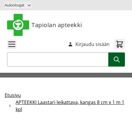
Siirry sisältöön
Aukioloajat
Tapiolan apteekki
Kirjaudu sisään
Haku
Etusivu
APTEEKKI Laastari leikattava, kangas 8 cm x 1 m 1
kpl