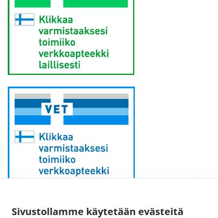
Sähköpostiosoite:
Sivustollamme käytetään evästeitä