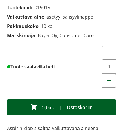
Tuotekoodi
015015
Vaikuttava aine
asetyylisalisyylihappo
Pakkauskoko
10 kpl
Markkinoija
Bayer Oy, Consumer Care
Muuta tuot
Tuote saatavilla heti
5,66 €
|
Ostoskoriin
Aspirin Zipp sisältää vaikuttavana aineena