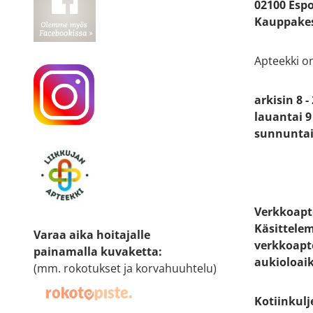
02100 Esp
Kauppakes
Apteekki o
arkisin 8 -
lauantai 9 
sunnuntai 
Verkkoapt
Käsittele
Varaa aika hoitajalle
verkkoapt
painamalla kuvaketta
:
aukioloai
(mm. rokotukset ja korvahuuhtelu)
Kotiinkulj