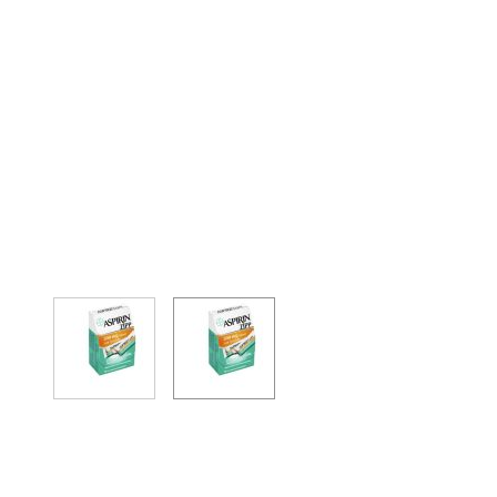
View larger image
View larger image