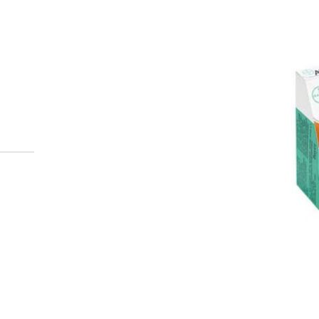
Miten tilaan reseptilääkke
verkkoapteekista?
Reseptilääkkeiden tilaaminen edellyttää voimassa olev
tarkastaa ne
omakanta.fi
-palvelusta. Tilausta varten
tunnistautua. Apteekki käsittelee tilauksesi, jonka jä