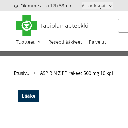
Siirry sisältöön
Olemme auki
17h
53min
Aukioloajat
Hak
Tapiolan apteekki
Tuotteet
Reseptilääkkeet
Palvelut
Etusivu
ASPIRIN ZIPP rakeet 500 mg 10 kpl
Lääke