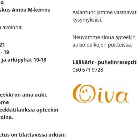
oo
kus Ainoa M-kerros
Asiantuntijamme vastaavat
kysymyksiisi.
n avoinna:
Neuvomme sinua apteekin
 21
aukioloaikojen puitteissa.
- 19
ja arkipyhät 10-18
Lääkärit - puhelinreseptit
050 571 9728
eekki on aina auki.
mme
eekkitilauksia apteekin
koina.
etus on tilattavissa arkisin