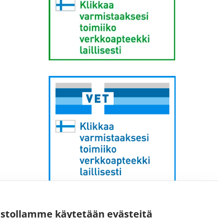
Sähköpostiosoite:
ustollamme käytetään evästeitä
kirjaamo [at] fimea.fi