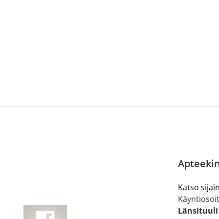
Siirry reseptilääketilaukseen
Apteekin
Katso sijain
Käyntiosoit
Länsituuli