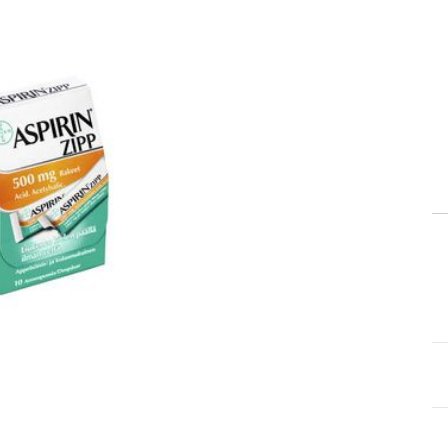
itä
aa reseptiä, ja voit
 sinun pitää ensin
lkeen voit maksaa ostoksesi.