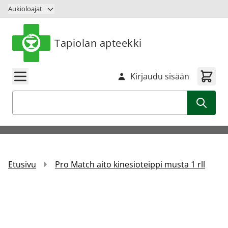
Siirry sisältöön
Aukioloajat
Tapiolan apteekki
Kirjaudu sisään
Haku
Etusivu
Pro Match aito kinesioteippi musta 1 rll