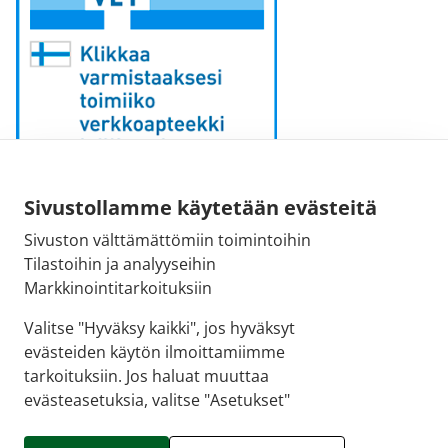
Sähköpostiosoite:
Sivustollamme käytetään evästeitä
kirjaamo [at] fimea.fi
Sivuston välttämättömiin toimintoihin
Tilastoihin ja analyyseihin
Fimean vaihde:
Markkinointitarkoituksiin
029 522 3341
Valitse "Hyväksy kaikki", jos hyväksyt
evästeiden käytön ilmoittamiimme
tarkoituksiin. Jos haluat muuttaa
evästeasetuksia, valitse "Asetukset"
© 2026 Tapiolan apteekki |
Crasman eApteekki