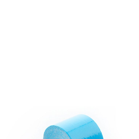
Pro Match aito kinesioteippi musta 1 rll
14,74 €