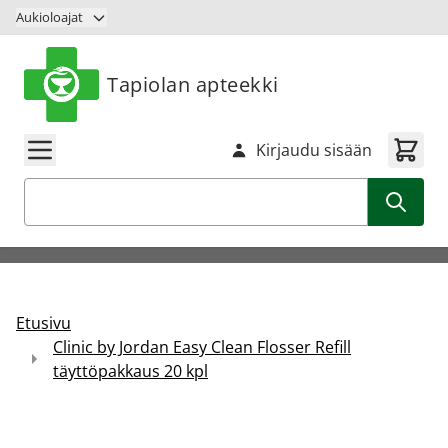
Siirry sisältöön
Aukioloajat
Tapiolan apteekki
Kirjaudu sisään
Haku
Etusivu
Clinic by Jordan Easy Clean Flosser Refill
täyttöpakkaus 20 kpl