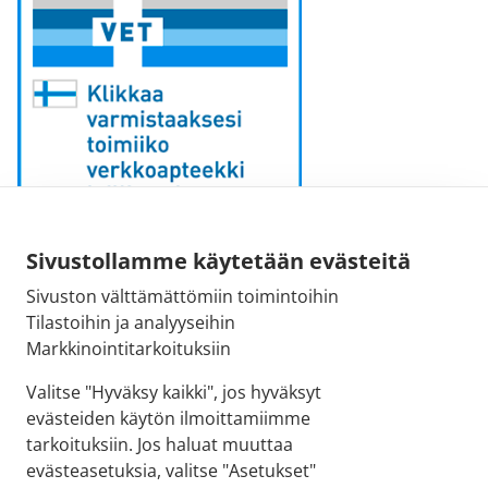
Sähköpostiosoite:
Sivustollamme käytetään evästeitä
kirjaamo [at] fimea.fi
Sivuston välttämättömiin toimintoihin
Tilastoihin ja analyyseihin
Fimean vaihde:
Markkinointitarkoituksiin
029 522 3341
Valitse "Hyväksy kaikki", jos hyväksyt
evästeiden käytön ilmoittamiimme
tarkoituksiin. Jos haluat muuttaa
evästeasetuksia, valitse "Asetukset"