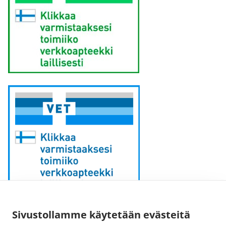
Sähköpostiosoite:
Sivustollamme käytetään evästeitä
kirjaamo [at] fimea.fi