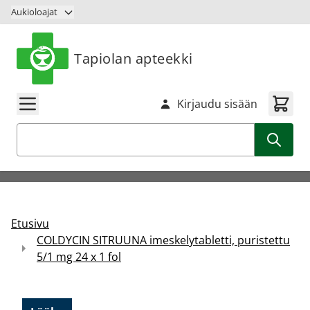
Siirry sisältöön
Aukioloajat
Tapiolan apteekki
Kirjaudu sisään
Haku
Etusivu
COLDYCIN SITRUUNA imeskelytabletti, puristettu
5/1 mg 24 x 1 fol