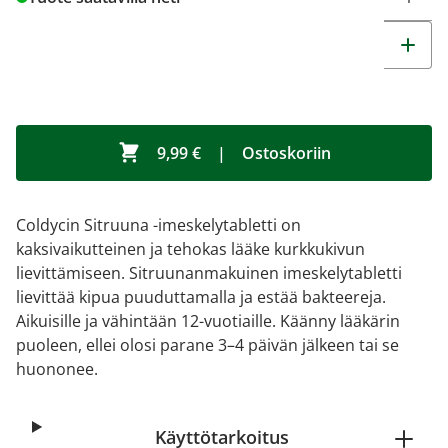
9,99 €
|
Ostoskoriin
Coldycin Sitruuna -imeskelytabletti on
kaksivaikutteinen ja tehokas lääke kurkkukivun
lievittämiseen. Sitruunanmakuinen imeskelytabletti
lievittää kipua puuduttamalla ja estää bakteereja.
Aikuisille ja vähintään 12-vuotiaille. Käänny lääkärin
puoleen, ellei olosi parane 3–4 päivän jälkeen tai se
huononee.
Käyttötarkoitus