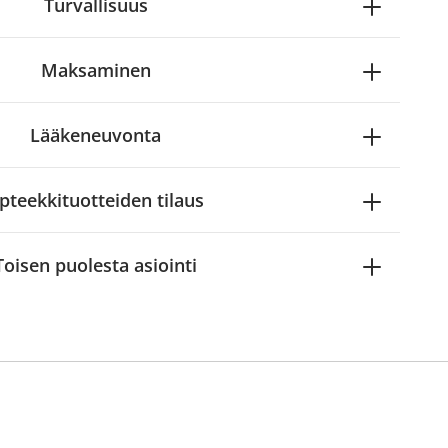
Turvallisuus
Maksaminen
Lääkeneuvonta
pteekkituotteiden tilaus
Toisen puolesta asiointi