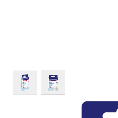
View larger image
View larger image