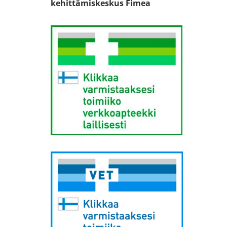
kehittämiskeskus Fimea