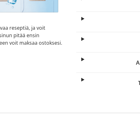
aa reseptiä, ja voit
 sinun pitää ensin
lkeen voit maksaa ostoksesi.
A