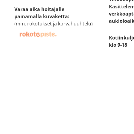
Käsittele
Varaa aika hoitajalle
verkkoapt
painamalla kuvaketta
:
aukioloai
(mm. rokotukset ja korvahuuhtelu)
Kotiinkulj
klo 9-18