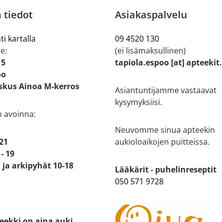
 tiedot
Asiakaspalvelu
ti kartalla
09 4520 130
e:
(ei lisämaksullinen)
 5
tapiola.espoo [at] apteekit
oo
kus Ainoa M-kerros
Asiantuntijamme vastaavat
kysymyksiisi.
n avoinna:
Neuvomme sinua apteekin
 21
aukioloaikojen puitteissa.
- 19
ja arkipyhät 10-18
Lääkärit - puhelinreseptit
050 571 9728
eekki on aina auki.