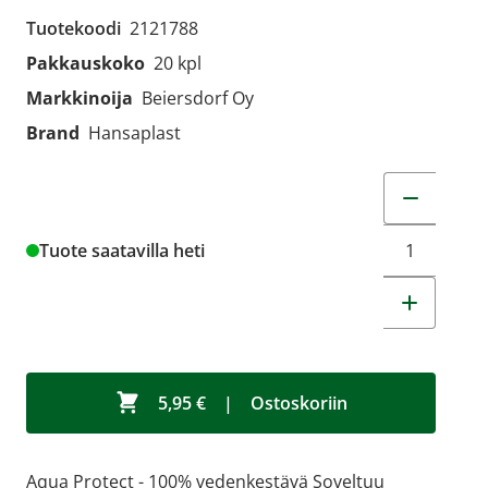
Tuotekoodi
2121788
Pakkauskoko
20 kpl
Markkinoija
Beiersdorf Oy
Brand
Hansaplast
Muuta tuot
Tuote saatavilla heti
5,95 €
|
Ostoskoriin
Aqua Protect - 100% vedenkestävä Soveltuu