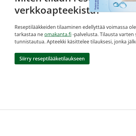
verkkoapteekista?
Reseptilääkkeiden tilaaminen edellyttää voimassa olev
tarkastaa ne
omakanta.fi
-palvelusta. Tilausta varten
tunnistautua. Apteekki käsittelee tilauksesi, jonka jä
Siirry reseptilääketilaukseen