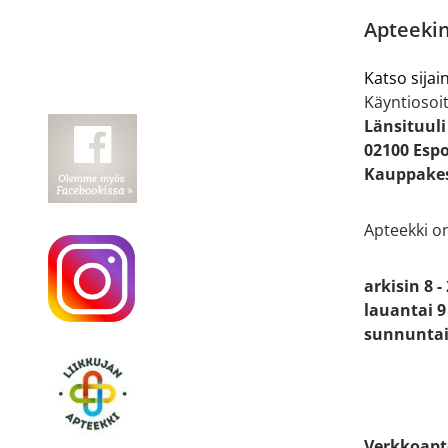
Apteekin
Katso sijain
Käyntiosoit
Länsituuli
02100 Esp
Kauppakes
Apteekki o
arkisin 8 -
lauantai 9 
sunnuntai 
Verkkoapt