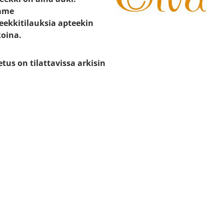
mme
eekkitilauksia apteekin
koina.
etus on tilattavissa arkisin