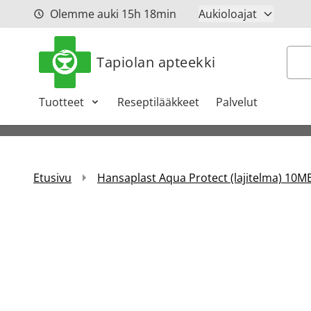
Siirry sisältöön
Olemme auki
15h
18min
Aukioloajat
Hak
Tapiolan apteekki
Tuotteet
Reseptilääkkeet
Palvelut
Etusivu
Hansaplast Aqua Protect (lajitelma) 10ME