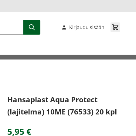
Kirjaudu sisään
Hansaplast Aqua Protect
(lajitelma) 10ME (76533) 20 kpl
5,95 €