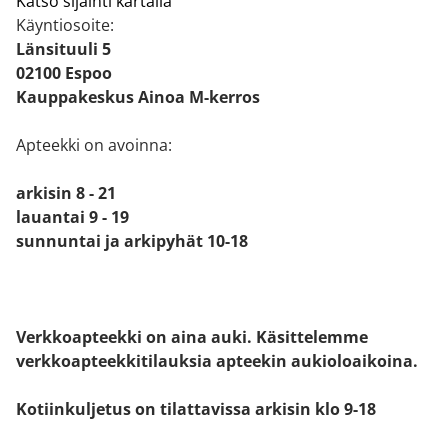
Katso sijainti kartalla
Käyntiosoite:
Länsituuli 5
02100 Espoo
Kauppakeskus Ainoa M-kerros
Apteekki on avoinna:
arkisin 8 - 21
lauantai 9 - 19
sunnuntai ja arkipyhät 10-18
Verkkoapteekki on aina auki. Käsittelemme
verkkoapteekkitilauksia apteekin aukioloaikoina.
Kotiinkuljetus on tilattavissa arkisin klo 9-18