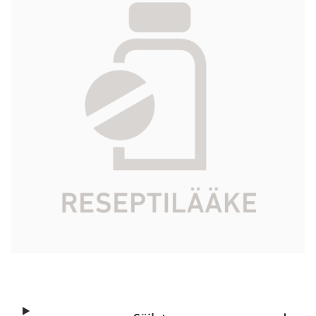
6 x 500 ml
1 959,15 €
Tuotekoodi
413354
Vaikuttava aine
jomeproli
Pakkauskoko
6 x 500 ml
Markkinoija
Bracco Imaging Scandinavia AB
Tarkista Kela-korvattavuus
Aloita reseptitilaus