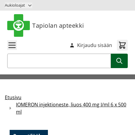
Siirry sisältöön
Aukioloajat
Tapiolan apteekki
Kirjaudu sisään
Haku
Etusivu
IOMERON injektioneste, liuos 400 mg I/ml 6 x 500
ml