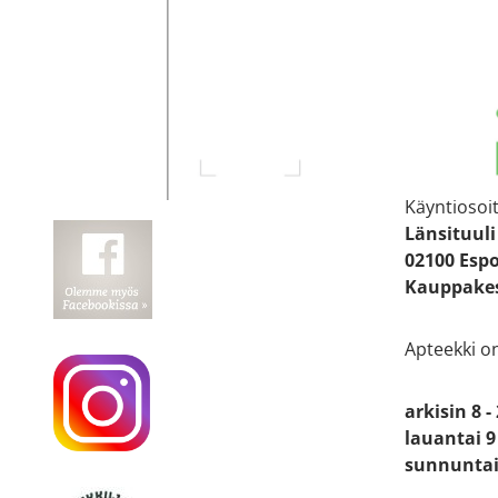
Apteekin
Katso sijain
Käyntiosoit
Länsituuli
02100 Esp
Kauppakes
Apteekki o
arkisin 8 -
lauantai 9 
sunnuntai 