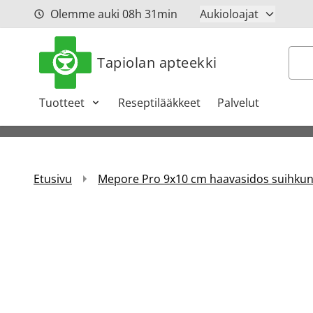
Siirry sisältöön
Olemme auki
08h
31min
Aukioloajat
Hak
Tapiolan apteekki
Tuotteet
Reseptilääkkeet
Palvelut
Etusivu
Mepore Pro 9x10 cm haavasidos suihkunk