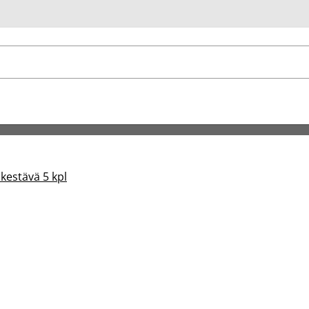
u
estävä 5 kpl