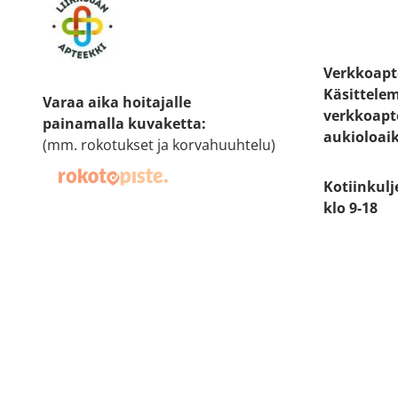
Verkkoapt
Käsittele
Varaa aika hoitajalle
verkkoapt
painamalla kuvaketta
:
aukioloai
(mm. rokotukset ja korvahuuhtelu)
Kotiinkulj
klo 9-18