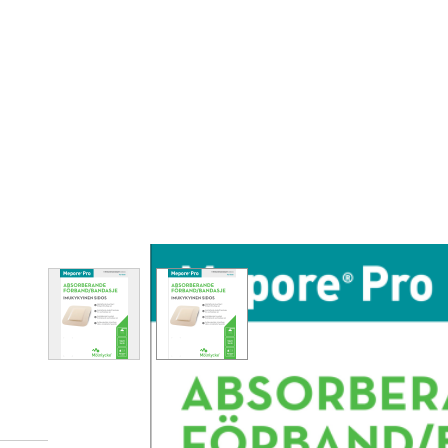
View larger image
View larger image