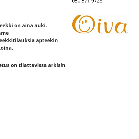
050 571 9728
eekki on aina auki.
mme
eekkitilauksia apteekin
koina.
etus on tilattavissa arkisin