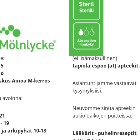
 tiedot
Asiakaspalvelu
ti kartalla
09 4520 130
e:
(ei lisämaksullinen)
 5
tapiola.espoo [at] apteekit
oo
kus Ainoa M-kerros
Asiantuntijamme vastaavat
kysymyksiisi.
n avoinna:
Neuvomme sinua apteekin
 21
aukioloaikojen puitteissa.
- 19
ja arkipyhät 10-18
Lääkärit - puhelinreseptit