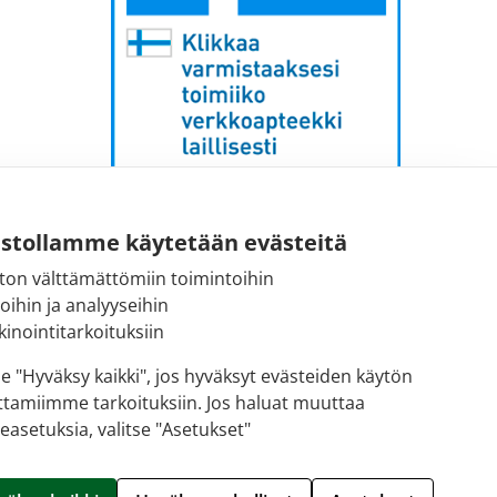
Sähköpostiosoite:
ustollamme käytetään evästeitä
kirjaamo [at] fimea.fi
ton välttämättömiin toimintoihin
toihin ja analyyseihin
Fimean vaihde:
inointitarkoituksiin
029 522 3341
se "Hyväksy kaikki", jos hyväksyt evästeiden käytön
ttamiimme tarkoituksiin. Jos haluat muuttaa
easetuksia, valitse "Asetukset"
Hallitse evästeitä