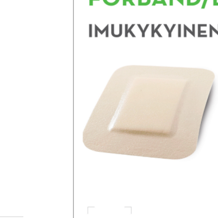
Miten tilaan reseptilääkke
verkkoapteekista?
Reseptilääkkeiden tilaaminen edellyttää voimassa olev
tarkastaa ne
omakanta.fi
-palvelusta. Tilausta varten
tunnistautua. Apteekki käsittelee tilauksesi, jonka jä
Siirry reseptilääketilaukseen