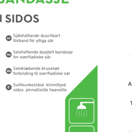
itä
aa reseptiä, ja voit
 sinun pitää ensin
lkeen voit maksaa ostoksesi.
A