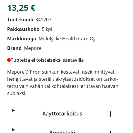
13,25 €
Tuotekoodi
341207
Pakkauskoko
5 kpl
Markkinoija
Mölnlycke Health Care Oy
Brand
Mepore
Tuotetta ei toistaiseksi saatavilla
Me­po­re® Pron suih­kun kes­tä­vät, it­se­kiin­nit­ty­vät,
hen­git­tä­vät ja ste­rii­lit ak­ry­laat­ti­si­dok­set on tar­koi­
tet­tu vain vähän tai koh­ta­lai­ses­ti erit­tä­vän haa­van
suo­jak­si.
Käyttötarkoitus
Annostelu