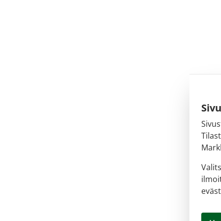
Siv
Sivus
Tilas
Markk
Valit
ilmoi
eväst