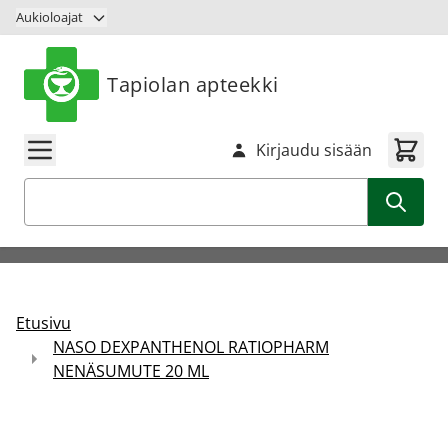
Siirry sisältöön
Aukioloajat
Tapiolan apteekki
Kirjaudu sisään
Haku
Etusivu
NASO DEXPANTHENOL RATIOPHARM
NENÄSUMUTE 20 ML