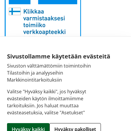
Sähköpostiosoite:
Sivustollamme käytetään evästeitä
kirjaamo [at] fimea.fi
Sivuston välttämättömiin toimintoihin
Tilastoihin ja analyyseihin
Fimean vaihde:
Markkinointitarkoituksiin
029 522 3341
Valitse "Hyväksy kaikki", jos hyväksyt
evästeiden käytön ilmoittamiimme
tarkoituksiin. Jos haluat muuttaa
evästeasetuksia, valitse "Asetukset"
© 2026 Tapiolan apteekki |
Crasman eApteekki
Hyväksy kaikki
Hyväksy pakolliset