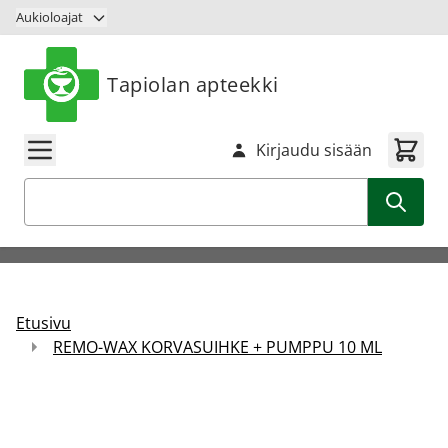
Siirry sisältöön
Aukioloajat
Tapiolan apteekki
Kirjaudu sisään
Haku
Etusivu
REMO-WAX KORVASUIHKE + PUMPPU 10 ML