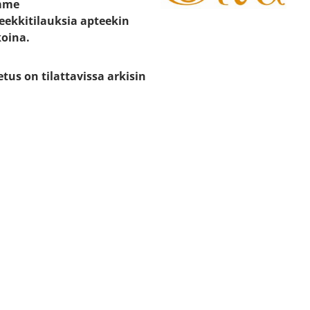
mme
eekkitilauksia apteekin
koina.
etus on tilattavissa arkisin