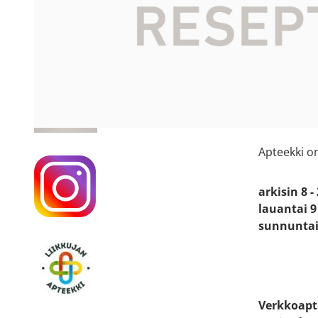
Apteekin
Katso sijain
Käyntiosoit
Länsituuli
02100 Esp
Kauppakes
Apteekki o
arkisin 8 -
lauantai 9 
sunnuntai 
Verkkoapt