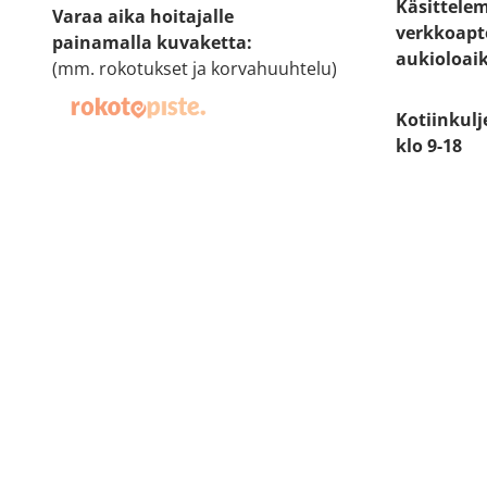
Käsittele
Varaa aika hoitajalle
verkkoapt
painamalla kuvaketta
:
aukioloai
(mm. rokotukset ja korvahuuhtelu)
Kotiinkulj
klo 9-18