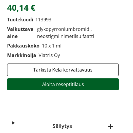
40,14 €
Tuotekoodi
113993
Vaikuttava
glykopyrroniumbromidi,
aine
neostigmiinimetilsulfaatti
Pakkauskoko
10 x 1 ml
Markkinoija
Viatris Oy
Tarkista Kela-korvattavuus
Aloita reseptitilaus
Säilytys