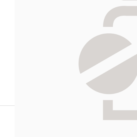
verkkoapteekista?
Reseptilääkkeiden tilaaminen edellyttää voimassa olev
tarkastaa ne
omakanta.fi
-palvelusta. Tilausta varten
tunnistautua. Apteekki käsittelee tilauksesi, jonka jä
Siirry reseptilääketilaukseen