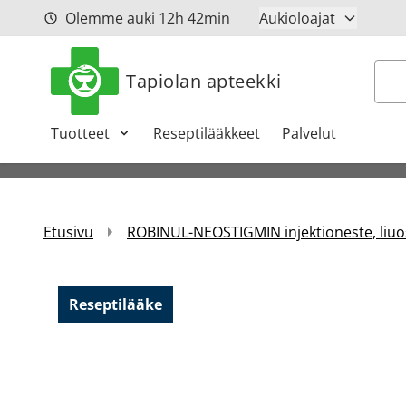
Siirry sisältöön
Olemme auki
12h
42min
Aukioloajat
Hak
Tapiolan apteekki
Tuotteet
Reseptilääkkeet
Palvelut
Etusivu
ROBINUL-NEOSTIGMIN injektioneste, liuos
Reseptilääke