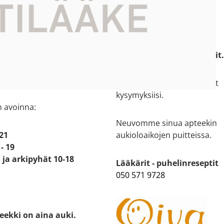
 tiedot
Asiakaspalvelu
ti kartalla
09 4520 130
e:
(ei lisämaksullinen)
 5
tapiola.espoo [at] apteekit
oo
kus Ainoa M-kerros
Asiantuntijamme vastaavat
kysymyksiisi.
n avoinna:
Neuvomme sinua apteekin
 21
aukioloaikojen puitteissa.
- 19
ja arkipyhät 10-18
Lääkärit - puhelinreseptit
050 571 9728
eekki on aina auki.