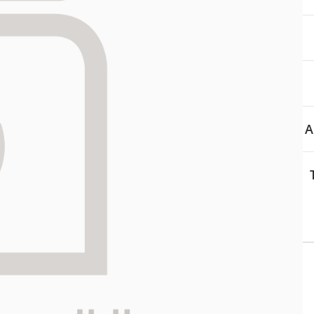
aa reseptiä, ja voit
 sinun pitää ensin
lkeen voit maksaa ostoksesi.
A