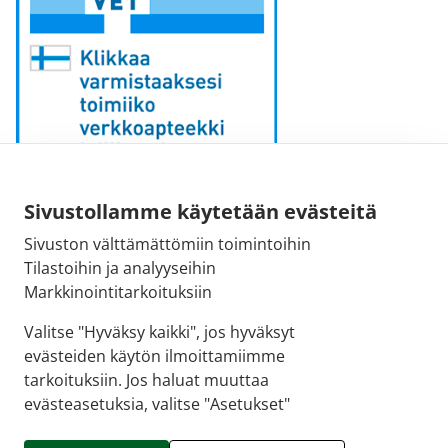
Sähköpostiosoite:
Sivustollamme käytetään evästeitä
kirjaamo [at] fimea.fi
Sivuston välttämättömiin toimintoihin
Tilastoihin ja analyyseihin
Fimean vaihde:
Markkinointitarkoituksiin
029 522 3341
Valitse "Hyväksy kaikki", jos hyväksyt
evästeiden käytön ilmoittamiimme
tarkoituksiin. Jos haluat muuttaa
evästeasetuksia, valitse "Asetukset"
© 2026 Tapiolan apteekki |
Crasman eApteekki