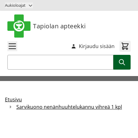
Siirry sisältöön
Aukioloajat
Tapiolan apteekki
Kirjaudu sisään
Haku
Etusivu
Sarvikuono nenänhuuhtelukannu vihreä 1 kpl