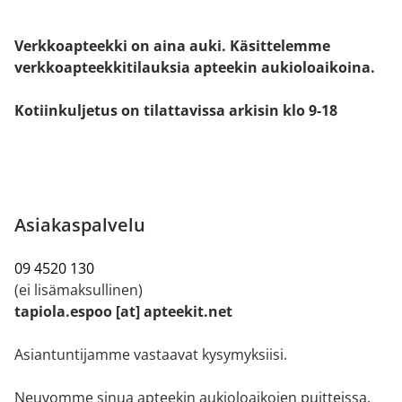
Verkkoapteekki on aina auki. Käsittelemme
verkkoapteekkitilauksia apteekin aukioloaikoina.
Kotiinkuljetus on tilattavissa arkisin klo 9-18
Asiakaspalvelu
09 4520 130
(ei lisämaksullinen)
tapiola.espoo [at] apteekit.net
Asiantuntijamme vastaavat kysymyksiisi.
Neuvomme sinua apteekin aukioloaikojen puitteissa.