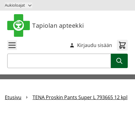
Siirry sisältöön
Aukioloajat
Tapiolan apteekki
Kirjaudu sisään
Haku
Etusivu
TENA Proskin Pants Super L 793665 12 kpl