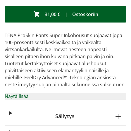
31,00 €
|
Ostoskoriin
TENA ProSkin Pants Super Inkohousut suojaavat jopa
100-prosenttisesti keskivaikealta ja vaikealta
virtsankarkailulta. Ne imevät nesteen nopeasti
sisälleen pitäen ihon kuivana pitkään päivin ja öin.
Luotetut kertakäyttöiset suojaavat alushousut
päivittäiseen aktiiviseen elämäntyyliin naisille ja
miehille. FeelDry Advanced™ -teknologian ansiosta
neste imeytyy suojan pinnalta sekunneissa sulkeutuen
Näytä lisää
Säilytys