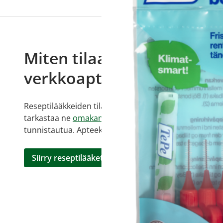
Miten tilaan reseptilääkke
verkkoapteekista?
Reseptilääkkeiden tilaaminen edellyttää voimassa olev
tarkastaa ne
omakanta.fi
-palvelusta. Tilausta varten
tunnistautua. Apteekki käsittelee tilauksesi, jonka jä
Siirry reseptilääketilaukseen