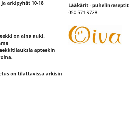
ja arkipyhät 10-18
Lääkärit - puhelinreseptit
050 571 9728
eekki on aina auki.
mme
eekkitilauksia apteekin
koina.
etus on tilattavissa arkisin