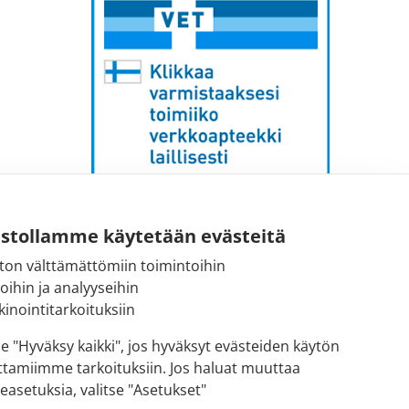
Sähköpostiosoite:
ustollamme käytetään evästeitä
kirjaamo [at] fimea.fi
ton välttämättömiin toimintoihin
toihin ja analyyseihin
Fimean vaihde:
inointitarkoituksiin
029 522 3341
se "Hyväksy kaikki", jos hyväksyt evästeiden käytön
ttamiimme tarkoituksiin. Jos haluat muuttaa
easetuksia, valitse "Asetukset"