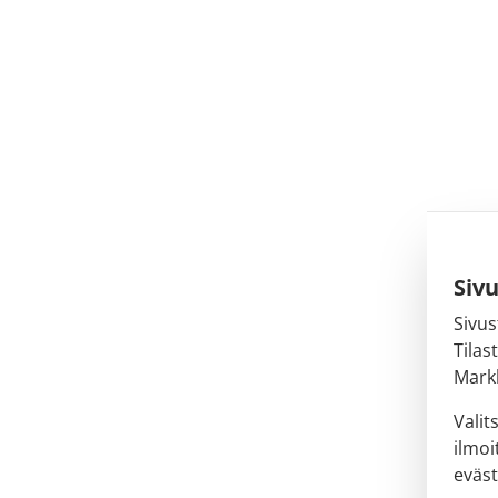
Siv
Sivus
Tilas
Markk
Valit
ilmoi
eväst