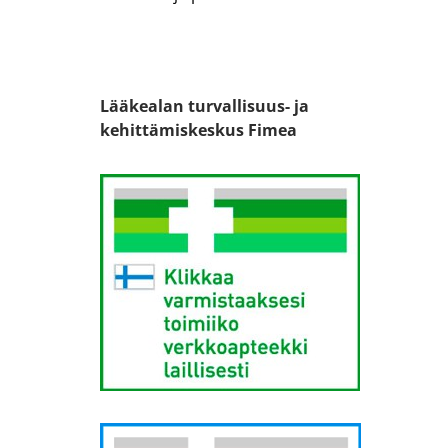
Lääkealan turvallisuus- ja
kehittämiskeskus Fimea