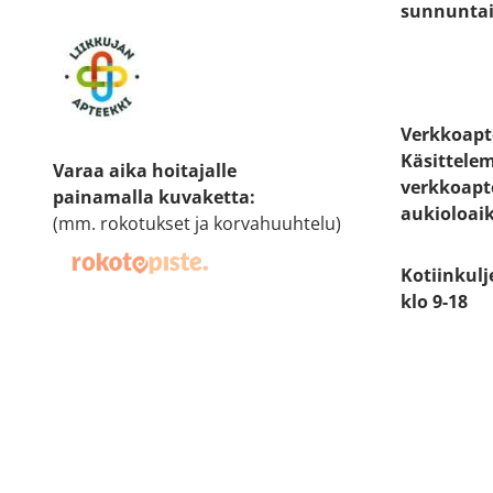
sunnuntai 
Verkkoapt
Käsittele
Varaa aika hoitajalle
verkkoapt
painamalla kuvaketta
:
aukioloai
(mm. rokotukset ja korvahuuhtelu)
Kotiinkulj
klo 9-18