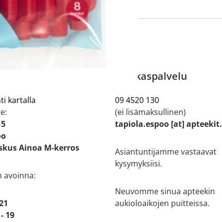
 tiedot
Asiakaspalvelu
ti kartalla
09 4520 130
e:
(ei lisämaksullinen)
 5
tapiola.espoo [at] apteekit
oo
kus Ainoa M-kerros
Asiantuntijamme vastaavat
kysymyksiisi.
n avoinna:
Neuvomme sinua apteekin
 21
aukioloaikojen puitteissa.
- 19