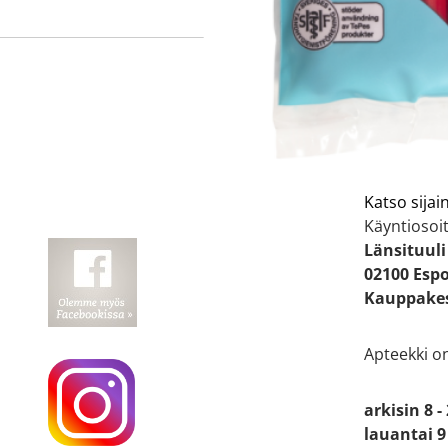
Apteekin
Katso sijain
Käyntiosoit
Länsituuli
02100 Esp
Kauppakes
Apteekki o
arkisin 8 -
lauantai 9 