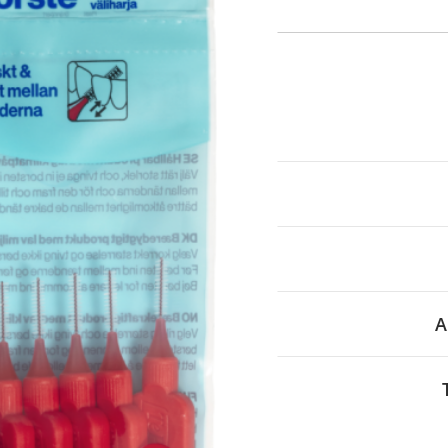
itä
aa reseptiä, ja voit
 sinun pitää ensin
lkeen voit maksaa ostoksesi.
A