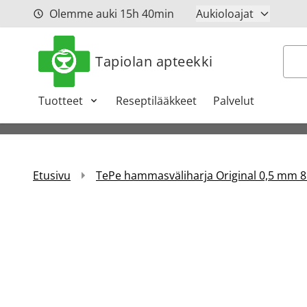
Siirry sisältöön
Olemme auki
15h
40min
Aukioloajat
Hak
Tapiolan apteekki
Tuotteet
Reseptilääkkeet
Palvelut
Etusivu
TePe hammasväliharja Original 0,5 mm 8