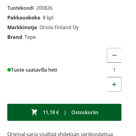
Tuotekoodi
200826
Pakkauskoko
8 kpl
Markkinoija
Oriola Finland Oy
Brand
Tepe
Muuta tuot
Tuote saatavilla heti
11,18 €
|
Ostoskoriin
Original-sarja sisältää yhdeksän värikoodattua